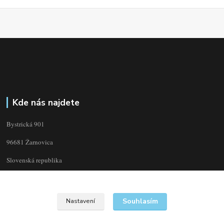
Kde nás najdete
Bystrická 901
96681 Žarnovica
Slovenská republika
Souhlasím
Nastavení