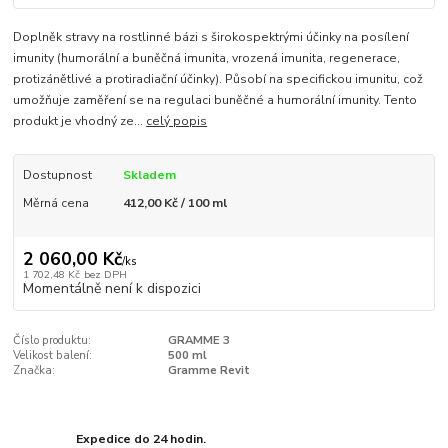
Doplněk stravy na rostlinné bázi s širokospektrými účinky na posílení
imunity (humorální a buněčná imunita, vrozená imunita, regenerace,
protizánětlivé a protiradiační účinky). Působí na specifickou imunitu, což
umožňuje zaměření se na regulaci buněčné a humorální imunity. Tento
produkt je vhodný ze...
celý popis
Dostupnost
Skladem
Měrná cena
412,00 Kč / 100 ml
2 060,00 Kč
/
ks
1 702,48 Kč
bez DPH
Momentálně není k dispozici
Číslo produktu:
GRAMME 3
Velikost balení:
500 ml
Značka:
Gramme Revit
Expedice do 24 hodin.