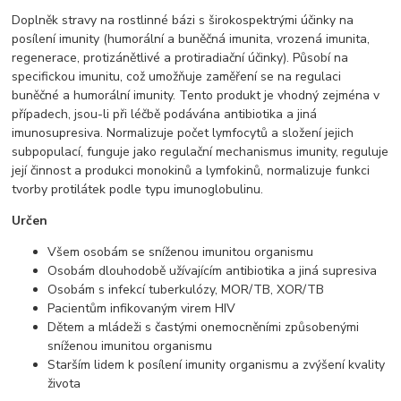
Doplněk stravy na rostlinné bázi s širokospektrými účinky na
posílení imunity (humorální a buněčná imunita, vrozená imunita,
regenerace, protizánětlivé a protiradiační účinky). Působí na
specifickou imunitu, což umožňuje zaměření se na regulaci
buněčné a humorální imunity. Tento produkt je vhodný zejména v
případech, jsou-li při léčbě podávána antibiotika a jiná
imunosupresiva. Normalizuje počet lymfocytů a složení jejich
subpopulací, funguje jako regulační mechanismus imunity, reguluje
její činnost a produkci monokinů a lymfokinů, normalizuje funkci
tvorby protilátek podle typu imunoglobulinu.
Určen
Všem osobám se sníženou imunitou organismu
Osobám dlouhodobě užívajícím antibiotika a jiná supresiva
Osobám s infekcí tuberkulózy, MOR/TB, XOR/TB
Pacientům infikovaným virem HIV
Dětem a mládeži s častými onemocněními způsobenými
sníženou imunitou organismu
Starším lidem k posílení imunity organismu a zvýšení kvality
života