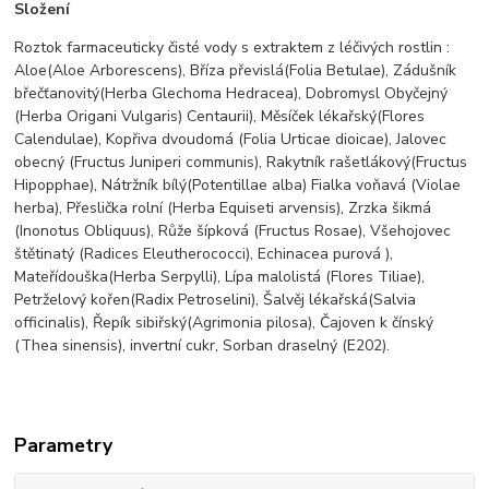
Složení
Roztok farmaceuticky čisté vody s extraktem z léčivých rostlin :
Aloe(Aloe Arborescens), Bříza převislá(Folia Betulae), Zádušník
břečťanovitý(Herba Glechoma Hedracea), Dobromysl Obyčejný
(Herba Origani Vulgaris) Centaurii), Měsíček lékařský(Flores
Calendulae), Kopřiva dvoudomá (Folia Urticae dioicae), Jalovec
obecný (Fructus Juniperi communis), Rakytník rašetlákový(Fructus
Hipopphae), Nátržník bílý(Potentillae alba) Fialka voňavá (Violae
herba), Přeslička rolní (Herba Equiseti arvensis), Zrzka šikmá
(Inonotus Obliquus), Růže šípková (Fructus Rosae), Všehojovec
štětinatý (Radices Eleutherococci), Echinacea purová ),
Mateřídouška(Herba Serpylli), Lípa malolistá (Flores Tiliae),
Petrželový kořen(Radix Petroselini), Šalvěj lékařská(Salvia
officinalis), Řepík sibiřský(Agrimonia pilosa), Čajoven k čínský
(Thea sinensis), invertní cukr, Sorban draselný (E202).
Parametry