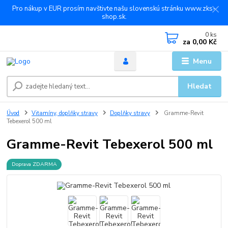
Pro nákup v EUR prosím navštivte našu slovenskú stránku www.zks-
shop.sk.
0
ks
za
0,00 Kč
Menu
Hledat
Úvod
Vitamíny, doplňky stravy
Doplňky stravy
Gramme-Revit
Tebexerol 500 ml
Gramme-Revit Tebexerol 500 ml
Doprava ZDARMA