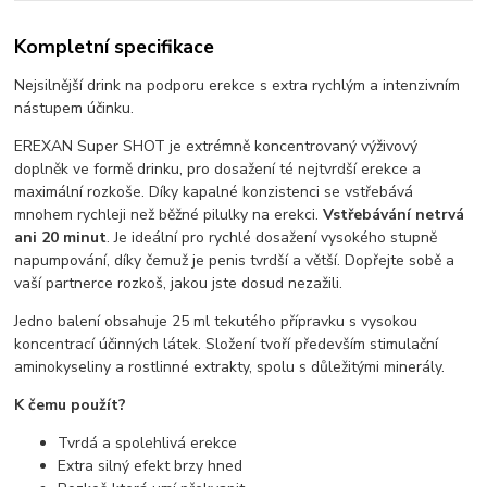
Kompletní specifikace
Nejsilnější drink na podporu erekce s extra rychlým a intenzivním
nástupem účinku.
EREXAN Super SHOT je extrémně koncentrovaný výživový
doplněk ve formě drinku, pro dosažení té nejtvrdší erekce a
maximální rozkoše. Díky kapalné konzistenci se vstřebává
mnohem rychleji než běžné pilulky na erekci.
Vstřebávání netrvá
ani 20 minut
. Je ideální pro rychlé dosažení vysokého stupně
napumpování, díky čemuž je penis tvrdší a větší. Dopřejte sobě a
vaší partnerce rozkoš, jakou jste dosud nezažili.
Jedno balení obsahuje 25 ml tekutého přípravku s vysokou
koncentrací účinných látek. Složení tvoří především stimulační
aminokyseliny a rostlinné extrakty, spolu s důležitými minerály.
K čemu použít?
Tvrdá a spolehlivá erekce
Extra silný efekt brzy hned