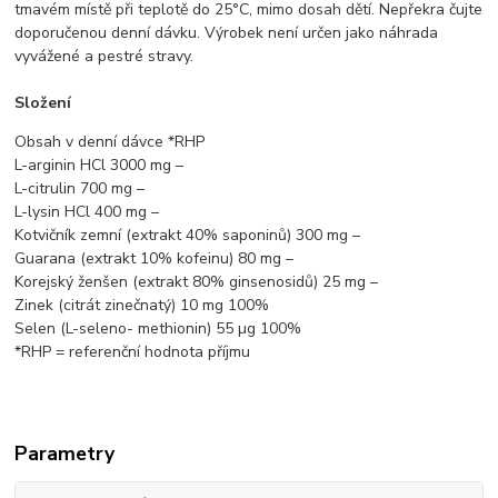
tmavém místě při teplotě do 25°C, mimo dosah dětí. Nepřekra čujte
doporučenou denní dávku. Výrobek není určen jako náhrada
vyvážené a pestré stravy.
Složení
Obsah v denní dávce *RHP
L-arginin HCl 3000 mg –
L-citrulin 700 mg –
L-lysin HCl 400 mg –
Kotvičník zemní (extrakt 40% saponinů) 300 mg –
Guarana (extrakt 10% kofeinu) 80 mg –
Korejský ženšen (extrakt 80% ginsenosidů) 25 mg –
Zinek (citrát zinečnatý) 10 mg 100%
Selen (L-seleno- methionin) 55 µg 100%
*RHP = referenční hodnota příjmu
Parametry