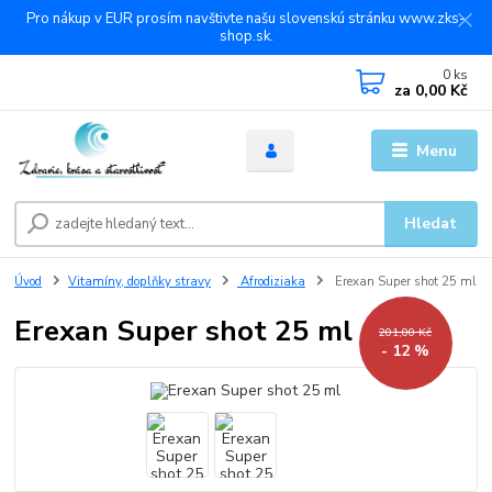
Pro nákup v EUR prosím navštivte našu slovenskú stránku www.zks-
shop.sk.
0
ks
za
0,00 Kč
Menu
Hledat
Úvod
Vitamíny, doplňky stravy
Afrodiziaka
Erexan Super shot 25 ml
Erexan Super shot 25 ml
201,00 Kč
- 12 %