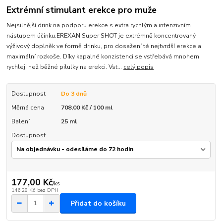
Extrémní stimulant erekce pro muže
Nejsilnější drink na podporu erekce s extra rychlým a intenzivním
nástupem účinku.EREXAN Super SHOT je extrémně koncentrovaný
výživový doplněk ve formě drinku, pro dosažení té nejtvrdší erekce a
maximální rozkoše. Díky kapalné konzistenci se vstřebává mnohem
rychleji než běžné pilulky na erekci. Vst...
celý popis
Dostupnost
Do 3 dnů
Měrná cena
708,00 Kč / 100 ml
Balení
25 ml
Dostupnost
177,00 Kč
/
ks
146,28 Kč
bez DPH
Přidat do košíku