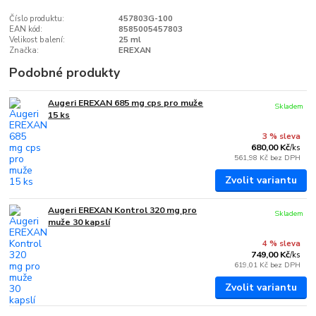
Číslo produktu:
457803G-100
EAN kód:
8585005457803
Velikost balení:
25 ml
Značka:
EREXAN
Podobné produkty
Augeri EREXAN 685 mg cps pro muže
Skladem
15 ks
3 % sleva
680,00 Kč
/
ks
561,98 Kč
bez DPH
Zvolit variantu
Augeri EREXAN Kontrol 320 mg pro
Skladem
muže 30 kapslí
4 % sleva
749,00 Kč
/
ks
619,01 Kč
bez DPH
Zvolit variantu