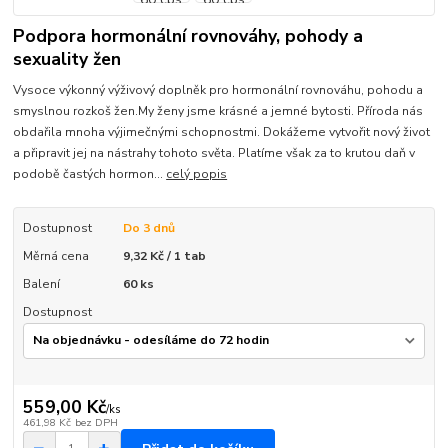
Podpora hormonální rovnováhy, pohody a
sexuality žen
Vysoce výkonný výživový doplněk pro hormonální rovnováhu, pohodu a
smyslnou rozkoš žen.My ženy jsme krásné a jemné bytosti. Příroda nás
obdařila mnoha výjimečnými schopnostmi. Dokážeme vytvořit nový život
a připravit jej na nástrahy tohoto světa. Platíme však za to krutou daň v
podobě častých hormon...
celý popis
Dostupnost
Do 3 dnů
Měrná cena
9,32 Kč / 1 tab
Balení
60 ks
Dostupnost
559,00 Kč
/
ks
461,98 Kč
bez DPH