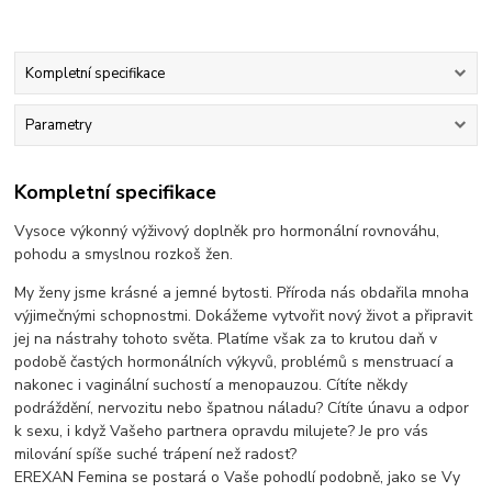
Kompletní specifikace
Parametry
Kompletní specifikace
Vysoce výkonný výživový doplněk pro hormonální rovnováhu,
pohodu a smyslnou rozkoš žen.
My ženy jsme krásné a jemné bytosti. Příroda nás obdařila mnoha
výjimečnými schopnostmi. Dokážeme vytvořit nový život a připravit
jej na nástrahy tohoto světa. Platíme však za to krutou daň v
podobě častých hormonálních výkyvů, problémů s menstruací a
nakonec i vaginální suchostí a menopauzou. Cítíte někdy
podráždění, nervozitu nebo špatnou náladu? Cítíte únavu a odpor
k sexu, i když Vašeho partnera opravdu milujete? Je pro vás
milování spíše suché trápení než radost?
EREXAN Femina se postará o Vaše pohodlí podobně, jako se Vy