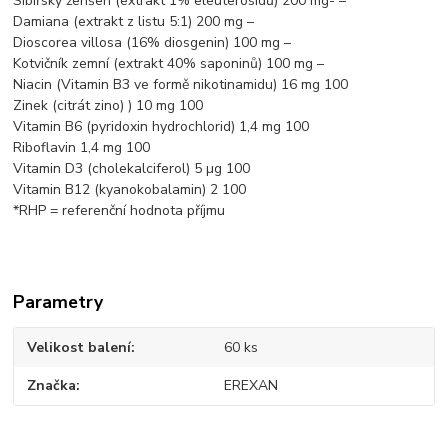
Sibiřský ženšen (extrakt 1% eleuterosidů) 200 mg- –
Damiana (extrakt z listu 5:1) 200 mg –
Dioscorea villosa (16% diosgenin) 100 mg –
Kotvičník zemní (extrakt 40% saponinů) 100 mg –
Niacin (Vitamin B3 ve formě nikotinamidu) 16 mg 100
Zinek (citrát zino) ) 10 mg 100
Vitamin B6 (pyridoxin hydrochlorid) 1,4 mg 100
Riboflavin 1,4 mg 100
Vitamin D3 (cholekalciferol) 5 µg 100
Vitamin B12 (kyanokobalamin) 2 100
*RHP = referenční hodnota příjmu
Parametry
Velikost balení
60 ks
Značka
EREXAN