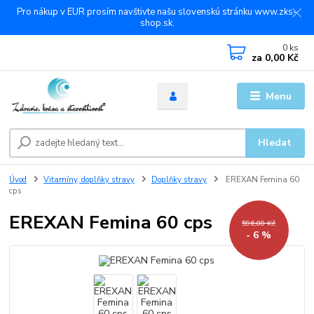
Pro nákup v EUR prosím navštivte našu slovenskú stránku www.zks-
shop.sk.
0
ks
za
0,00 Kč
Menu
Hledat
Úvod
Vitamíny, doplňky stravy
Doplňky stravy
EREXAN Femina 60
cps
EREXAN Femina 60 cps
596,00 Kč
- 6 %