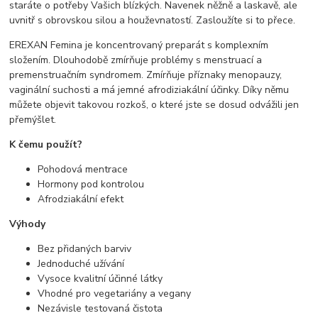
staráte o potřeby Vašich blízkých. Navenek něžně a laskavě, ale
uvnitř s obrovskou silou a houževnatostí. Zasloužíte si to přece.
EREXAN Femina je koncentrovaný preparát s komplexním
složením. Dlouhodobě zmírňuje problémy s menstruací a
premenstruačním syndromem. Zmírňuje příznaky menopauzy,
vaginální suchosti a má jemné afrodiziakální účinky. Díky němu
můžete objevit takovou rozkoš, o které jste se dosud odvážili jen
přemýšlet.
K čemu použít?
Pohodová mentrace
Hormony pod kontrolou
Afrodziakální efekt
Výhody
Bez přidaných barviv
Jednoduché užívání
Vysoce kvalitní účinné látky
Vhodné pro vegetariány a vegany
Nezávisle testovaná čistota