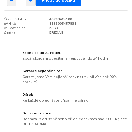
Přidat do košíku
Číslo produktu:
457834G-100
EAN kód:
8585005457834
Velikost balení:
60 ks
Značka:
EREXAN
Expedice do 24 hodin.
Zboží skladem odesíláme nejpozději do 24 hodin.
Garance nejlepších cen
Garantujeme Vám nejlepší ceny na trhu při více než 90%
produktů.
Dárek
Ke každé objednávce přibalíme dárek
Doprava zdarma
Doprava již od 95 Kč nebo při objednávkách nad 2.000 Kč bez
DPH ZDARMA