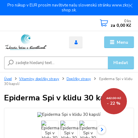
Pro nákup v EUR prosím navštivte našu slovenskú stránku www.zks-
shop.sk.
0
ks
za
0,00 Kč
Menu
Hledat
Úvod
Vitamíny, doplňky stravy
Doplňky stravy
Epiderma Spi v klidu
30 kapslí
Epiderma Spi v klidu 30 kapslí
442,00 Kč
- 22 %