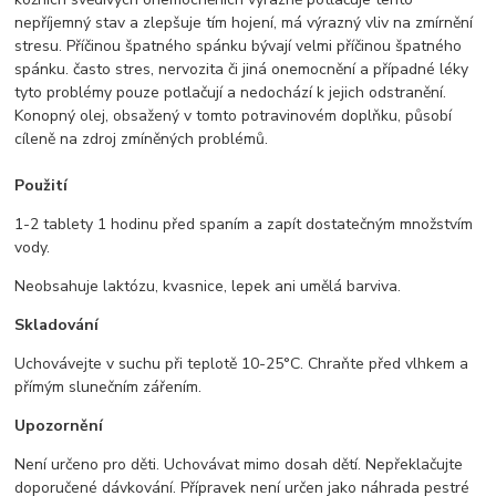
nepříjemný stav a zlepšuje tím hojení, má výrazný vliv na zmírnění
stresu. Příčinou špatného spánku bývají velmi příčinou špatného
spánku. často stres, nervozita či jiná onemocnění a případné léky
tyto problémy pouze potlačují a nedochází k jejich odstranění.
Konopný olej, obsažený v tomto potravinovém doplňku, působí
cíleně na zdroj zmíněných problémů.
Použití
1-2 tablety 1 hodinu před spaním a zapít dostatečným množstvím
vody.
Neobsahuje laktózu, kvasnice, lepek ani umělá barviva.
Skladování
Uchovávejte v suchu při teplotě 10-25°C. Chraňte před vlhkem a
přímým slunečním zářením.
Upozornění
Není určeno pro děti. Uchovávat mimo dosah dětí. Nepřeklačujte
doporučené dávkování. Přípravek není určen jako náhrada pestré