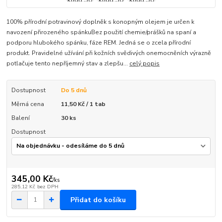
100% přírodní potravinový doplněk s konopným olejem je určen k
navození přirozeného spánkuBez použití chemie/prášků na spaní a
podporu hlubokého spánku, fáze REM. Jedná se o zcela přírodní
produkt. Pravidelné užívání při kožních svědivých onemocněních výrazně
potlačuje tento nepříjemný stav a zlepšu...
celý popis
Dostupnost
Do 5 dnů
Měrná cena
11,50 Kč / 1 tab
Balení
30 ks
Dostupnost
345,00 Kč
/
ks
285,12 Kč
bez DPH
Přidat do košíku