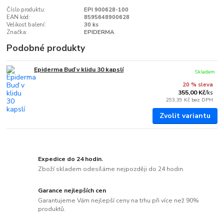
Číslo produktu:
EPI 900628-100
EAN kód:
8595648900628
Velikost balení:
30 ks
Značka:
EPIDERMA
Podobné produkty
Epiderma Buď v klidu 30 kapslí
Skladem
20 % sleva
355,00 Kč
/
ks
293,39 Kč
bez DPH
Zvolit variantu
Expedice do 24 hodin.
Zboží skladem odesíláme nejpozději do 24 hodin.
Garance nejlepších cen
Garantujeme Vám nejlepší ceny na trhu při více než 90%
produktů.