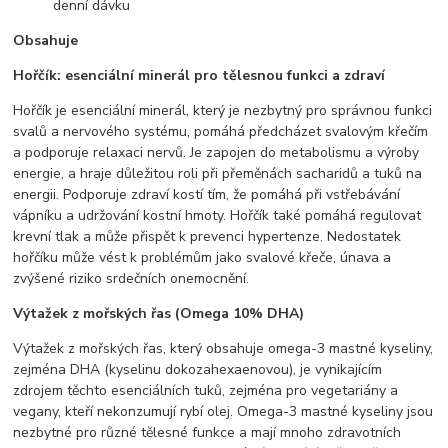
denní dávku
Obsahuje
Hořčík: esenciální minerál pro tělesnou funkci a zdraví
Hořčík je esenciální minerál, který je nezbytný pro správnou funkci
svalů a nervového systému, pomáhá předcházet svalovým křečím
a podporuje relaxaci nervů. Je zapojen do metabolismu a výroby
energie, a hraje důležitou roli při přeměnách sacharidů a tuků na
energii. Podporuje zdraví kostí tím, že pomáhá při vstřebávání
vápníku a udržování kostní hmoty. Hořčík také pomáhá regulovat
krevní tlak a může přispět k prevenci hypertenze. Nedostatek
hořčíku může vést k problémům jako svalové křeče, únava a
zvýšené riziko srdečních onemocnění.
Výtažek z mořských řas (Omega 10% DHA)
Výtažek z mořských řas, který obsahuje omega-3 mastné kyseliny,
zejména DHA (kyselinu dokozahexaenovou), je vynikajícím
zdrojem těchto esenciálních tuků, zejména pro vegetariány a
vegany, kteří nekonzumují rybí olej. Omega-3 mastné kyseliny jsou
nezbytné pro různé tělesné funkce a mají mnoho zdravotních