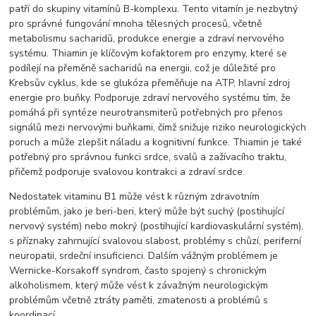
patří do skupiny vitamínů B-komplexu. Tento vitamín je nezbytný
pro správné fungování mnoha tělesných procesů, včetně
metabolismu sacharidů, produkce energie a zdraví nervového
systému. Thiamin je klíčovým kofaktorem pro enzymy, které se
podílejí na přeměně sacharidů na energii, což je důležité pro
Krebsův cyklus, kde se glukóza přeměňuje na ATP, hlavní zdroj
energie pro buňky. Podporuje zdraví nervového systému tím, že
pomáhá při syntéze neurotransmiterů potřebných pro přenos
signálů mezi nervovými buňkami, čímž snižuje riziko neurologických
poruch a může zlepšit náladu a kognitivní funkce. Thiamin je také
potřebný pro správnou funkci srdce, svalů a zažívacího traktu,
přičemž podporuje svalovou kontrakci a zdraví srdce.
Nedostatek vitaminu B1 může vést k různým zdravotním
problémům, jako je beri-beri, který může být suchý (postihující
nervový systém) nebo mokrý (postihující kardiovaskulární systém),
s příznaky zahrnující svalovou slabost, problémy s chůzí, periferní
neuropatii, srdeční insuficienci. Dalším vážným problémem je
Wernicke-Korsakoff syndrom, často spojený s chronickým
alkoholismem, který může vést k závažným neurologickým
problémům včetně ztráty paměti, zmatenosti a problémů s
koordinací.