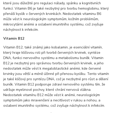
které jsou důležité pro regulaci nálady, spánku a kognitivních
funkcí. Vitamin B6 je také nezbytný pro tvorbu hemoglobinu, který
přenáší kyslík v červených krvinkách. Nedostatek vitaminu B6
může vést k neurologickým symptomům, kožním problémům,
mikrocytární anémii a oslabení imunitního systému, což zvyšuje
náchylnost k infekcím.
Vitamin B12
Vitamin B12, také známý jako kobalamin, je esenciální vitamín,
který hraje klíčovou roli při tvorbě červených krvinek, syntéze
DNA, funkci nervového systému a metabolismu buněk. Vitamin
B12 je nezbytný pro správnou tvorbu červených krvinek, a jeho
nedostatek může vést k megaloblastické anémii, kde červené
krvinky jsou větší a méně účinné při přenosu kyslíku. Tento vitamín
je také klíčový pro syntézu DNA, což je nezbytné pro růst a dělení
buněk. Vitamin B12 podporuje zdraví nervového systému tím, že
udržuje myelinové pochvy, které chrání nervová vlákna.
Nedostatek vitamínu B12 může vést k anémii, neurologickým
symptomům jako mravenčení a necitlivost v rukou a nohou, a
oslabení imunitního systému, což zvyšuje náchylnost k infekcím.