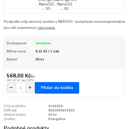
Podpořte svůj nervový systém s NERV/10 - komplexní neuroregenerativa
pro váš organismus
celý popis
Dostupnost
Skladem
Měrná cena
6,31 Kč / 1 tab
Balení
90 ks
568,00 Kč
/
ks
469,42 Kč
bez DPH
Přidat do košíku
Číslo produktu:
019333G
EAN kód:
8582000019333
Velikost balení:
90 ks
Značka:
Energyflex
Podobné produkty