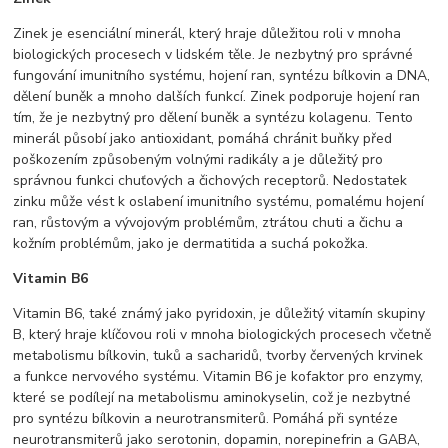
Zinek je esenciální minerál, který hraje důležitou roli v mnoha
biologických procesech v lidském těle. Je nezbytný pro správné
fungování imunitního systému, hojení ran, syntézu bílkovin a DNA,
dělení buněk a mnoho dalších funkcí. Zinek podporuje hojení ran
tím, že je nezbytný pro dělení buněk a syntézu kolagenu. Tento
minerál působí jako antioxidant, pomáhá chránit buňky před
poškozením způsobeným volnými radikály a je důležitý pro
správnou funkci chuťových a čichových receptorů. Nedostatek
zinku může vést k oslabení imunitního systému, pomalému hojení
ran, růstovým a vývojovým problémům, ztrátou chuti a čichu a
kožním problémům, jako je dermatitida a suchá pokožka.
Vitamin B6
Vitamin B6, také známý jako pyridoxin, je důležitý vitamín skupiny
B, který hraje klíčovou roli v mnoha biologických procesech včetně
metabolismu bílkovin, tuků a sacharidů, tvorby červených krvinek
a funkce nervového systému. Vitamin B6 je kofaktor pro enzymy,
které se podílejí na metabolismu aminokyselin, což je nezbytné
pro syntézu bílkovin a neurotransmiterů. Pomáhá při syntéze
neurotransmiterů jako serotonin, dopamin, norepinefrin a GABA,