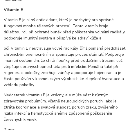
Vitamin E
Vitamin E je silný antioxidant, který je nezbytný pro správné
fungování mnoha tělesných procesů. Tento vitamín hraje
důležitou roli při ochraně buněk před poškozením volnými radikály,
podporuje imunitní systém a přispívá ke zdraví kůže a
očí. Vitamin E neutralizuje volné radikály, čímž pomáhá předcházet
chronickým onemocněním a zpomaluje proces stárnutí. Podporuje
imunitní systém tím, že chrání buňky před oxidačním stresem, což
zlepšuje obranyschopnost těla proti infekcím. Pomáhá také při
regeneraci pokožky, zmírňuje záněty a podporuje hojení ran, a je
často používán v kosmetických výrobcích ke zlepšení hydratace a
vzhledu pokožky.
Nedostatek vitamínu E je vzácný, ale může vést k různým
zdravotním problémům, včetně neurologických poruch, jako je
ztráta koordinace a svalová slabost, poruch zraku, zvýšeného
rizika infekcí a hemolytické anémie způsobené poškozením
červených krvinek.
Zinek