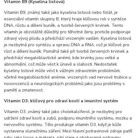
Vitamin B9 (Kyselina listová)
Vitamin B9, známý také jako kyselina listová nebo folát, je
esenciální vitamín skupiny B, který hraje klíčovou roli v syntéze
DNA, růstu a dělení buněk, a tvorbě červených krvinek. Tento
vitamín je obzvláště důležitý pro těhotné ženy, protože podporuje
zdravý vývoj plodu a předchází vrozeným vadám. Kyselina listová
je nezbytná pro syntézu a opravu DNA a RNA, což je klíčové pro
růst a dělení buněk. Pomáhá také při tvorbě červených krvinek a
předchází megaloblastické anémii, kde krvinky jsou velké a
abnormální, což může vést k únavě a slabosti. Nedostatek
kyseliny listové může vést k vážným zdravotním problémům,
včetně megaloblastické anémie, vrozených vad nervové trubice u
novorozenců a neurologických problémů jako jsou problémy s
pamětí a zmatenost.
Vitamin D3: klíčový pro zdraví kostí a imunitní systém
Vitamin D3, známý také jako cholekalciferol, je nezbytný pro
udržení zdraví kostí a zubů, podporu imunitního systému, mozku a
nervového systému. Tělo produkuje vitamín D3, když je kůže
vystavena slunečnímu záření. Mezi hlavní potravinové zdroje patří
ryby, jako losos a makrela, rybí oleje a obohacené potraviny,