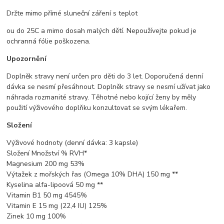
Držte mimo přímé sluneční záření s teplot
ou do 25C a mimo dosah malých dětí. Nepoužívejte pokud je
ochranná fólie poškozena.
Upozornění
Doplněk stravy není určen pro děti do 3 let. Doporučená denní
dávka se nesmí přesáhnout. Doplněk stravy se nesmí užívat jako
náhrada rozmanité stravy. Těhotné nebo kojící ženy by měly
použití výživového doplňku konzultovat se svým lékařem.
Složení
Výživové hodnoty (denní dávka: 3 kapsle)
Složení Množství % RVH*
Magnesium 200 mg 53%
Výtažek z mořských řas (Omega 10% DHA) 150 mg **
Kyselina alfa-lipoová 50 mg **
Vitamin B1 50 mg 4545%
Vitamin E 15 mg (22,4 IU) 125%
Zinek 10 mg 100%