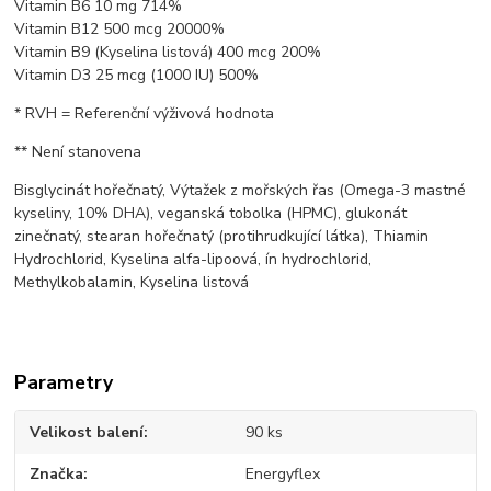
Vitamin B6 10 mg 714%
Vitamin B12 500 mcg 20000%
Vitamin B9 (Kyselina listová) 400 mcg 200%
Vitamin D3 25 mcg (1000 IU) 500%
* RVH = Referenční výživová hodnota
** Není stanovena
Bisglycinát hořečnatý, Výtažek z mořských řas (Omega-3 mastné
kyseliny, 10% DHA), veganská tobolka (HPMC), glukonát
zinečnatý, stearan hořečnatý (protihrudkující látka), Thiamin
Hydrochlorid, Kyselina alfa-lipoová, ín hydrochlorid,
Methylkobalamin, Kyselina listová
Parametry
Velikost balení
90 ks
Značka
Energyflex