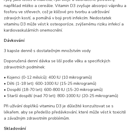
například mléko a cereálie. Vitamin D3 zvyšuje absorpci vápníku a
fosforu ve střevech, což je klíčové pro tvorbu a udržování
zdravých kostí, a pomáhá v boji proti infekcím. Nedostatek
vitamínu D3 může vést k osteoporóze, zvýšenému riziku infekcí a
kardiovaskulárních onemocnění.
Dávkování
3 kapsle denně s dostatečným množstvím vody
Doporučená denní dávka se liší podle věku a specifických
zdravotních podmínek:
• Kojenci (0-12 měsíců): 400 IU (10 mikrogramů)
• Děti (1-18 let): 600-1000 IU (15-25 mikrogramů)
• Dospělí (18-70 let): 600-800 IU (15-20 mikrogramů)
• Starší dospělí (nad 70 let): 800-1000 IU (20-25 mikrogramů)
Při užívání doplňků vitaminu D3 je důležité konzultovat se s
lékařem, aby se předešlo předávkování, které může vést k toxicitě
a závažným zdravotním problémům.
Skladování