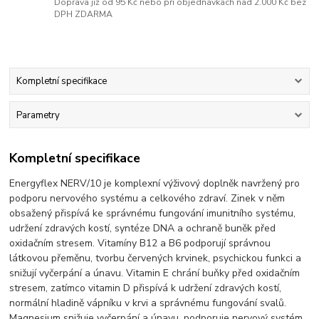
Doprava již od 95 Kč nebo při objednávkách nad 2.000 Kč bez
DPH ZDARMA
Kompletní specifikace
Parametry
Kompletní specifikace
Energyflex NERV/10 je komplexní výživový doplněk navržený pro
podporu nervového systému a celkového zdraví. Zinek v něm
obsažený přispívá ke správnému fungování imunitního systému,
udržení zdravých kostí, syntéze DNA a ochraně buněk před
oxidačním stresem. Vitamíny B12 a B6 podporují správnou
látkovou přeměnu, tvorbu červených krvinek, psychickou funkci a
snižují vyčerpání a únavu. Vitamin E chrání buňky před oxidačním
stresem, zatímco vitamin D přispívá k udržení zdravých kostí,
normální hladině vápníku v krvi a správnému fungování svalů.
Magnesium snižuje vyčerpání a únavu, podporuje nervový systém,