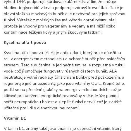
výhod. DHA podporuje kardiovaskulární zdraví tím, že snižuje
hladinu triglyceridů v krvi a podporuje zdravý krevní tlak. Také je
hlavní složkou mozkových buněk a je nezbytná pro jejich správnou
funkci. Výtažek z mořských řas má výhodu oproti rybímu oleji,
protože je vhodný pro vegetariány a vegany a má nižší riziko
kontaminace těžkými kovy a jinými škodlivými látkami.
Kyselina alfa-lipoová
Kyselina alfa-lipoová (ALA) je antioxidant, který hraje důležitou
roli v energetickém metabolismu a ochraně buněk před oxidačním
stresem. Tato sloučenina je jedinečná tím, že je rozpustná v tuku i
vodě, což jí umožňuje fungovat v různých částech buněk. ALA
neutralizuje volné radikály, čímž chrání buňky před poškozením, a
regeneruje jiné antioxidanty, jako jsou vitamíny C a E. Kromě toho,
podílí se na přeměně glukózy na energii v mitochondriích, což je
klíčové pro udržení energetické rovnováhy v těle. Může pomoci
snížit neuropatickou bolest a zlepšit funkci nervů, což je zvláště
užitečné pro lidi s diabetickou neuropatií.
Vitamin B1
Vitamin B1, známý také jako thiamin, je esenciální vitamín, který