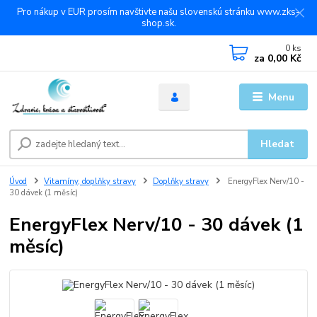
Pro nákup v EUR prosím navštivte našu slovenskú stránku www.zks-
shop.sk.
0
ks
za
0,00 Kč
Menu
Hledat
Úvod
Vitamíny, doplňky stravy
Doplňky stravy
EnergyFlex Nerv/10 -
30 dávek (1 měsíc)
EnergyFlex Nerv/10 - 30 dávek (1
měsíc)