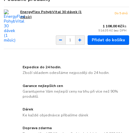
EnergyFlex PohybVital 30 dávek (1
Do 5 dnů
měsíc)
1 106,00 Kč
/
ks
914,05 Kč
bez DPH
Přidat do košíku
Expedice do 24 hodin.
Zboží skladem odesíláme nejpozději do 24 hodin.
Garance nejlepších cen
Garantujeme Vám nejlepší ceny na trhu při více než 90%
produktů.
Dárek
Ke každé objednávce přibalíme dárek
Doprava zdarma