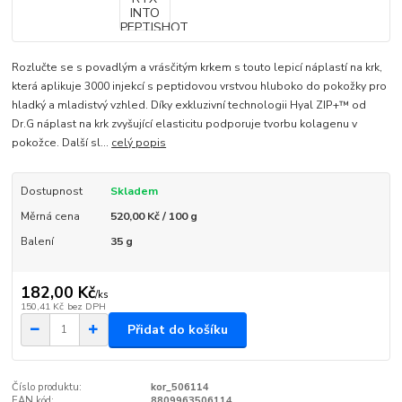
Rozlučte se s povadlým a vrásčitým krkem s touto lepicí náplastí na krk,
která aplikuje 3000 injekcí s peptidovou vrstvou hluboko do pokožky pro
hladký a mladistvý vzhled. Díky exkluzivní technologii Hyal ZIP+™ od
Dr.G náplast na krk zvyšující elasticitu podporuje tvorbu kolagenu v
pokožce. Další sl...
celý popis
Dostupnost
Skladem
Měrná cena
520,00 Kč / 100 g
Balení
35 g
182,00 Kč
/
ks
150,41 Kč
bez DPH
Přidat do košíku
Číslo produktu:
kor_506114
EAN kód:
8809963506114