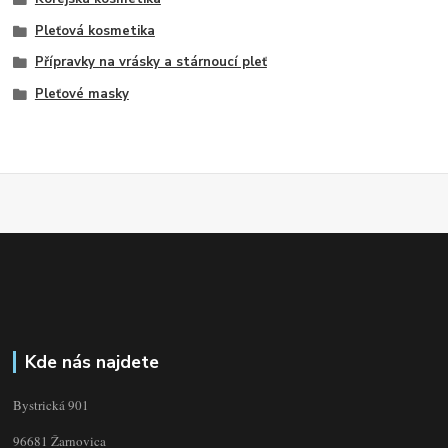
Pleťová kosmetika
Přípravky na vrásky a stárnoucí pleť
Pleťové masky
Kde nás najdete
Bystrická 901
96681 Žarnovica