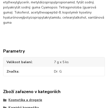
etylhexylglycerín, metyldiizopropylpropionamid, fytát sodný,
polyakrylát sodný, guma Cyamopsis Tetragonoloba (guarová
guma). Tokoferol, acetylhexapeptid-8, kopolymér kyseliny
hyalurónovej/polyizopropylakrylamidu, cetearylalkohol, xantánová
guma
Parametry
Velikost balení
7 g x 5 ks
Značka
Dr. G
Zboží zařazeno v kategoriích
Kosmetika a drogerie
Korejská kosmetika