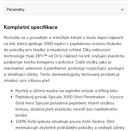
Parametry
Kompletní specifikace
Rozlučte se s povadlým a vrásčitým krkem s touto lepicí náplastí
na krk, která aplikuje 3000 injekcí s peptidovou vrstvou hluboko
do pokožky pro hladký a mladistvý vzhled. Díky exkluzivní
technologii Hyal ZIP+™ od Dr.G náplast na krk zvyšující elasticitu
podporuje tvorbu kolagenu v pokožce. Další složky, jako je
niacinamid, adenosin a panthenol, poskytují rozjasňující, posilující
a zklidňující účinky. Tento dermatologicky testovaný produkt je
vhodný i pro citlivou pleť.
Rychlá a účinná maska na vyplnění vrásek a lifting krku
Peptidový povlak Spicule 3000 Shot Penetration – Vysoce
čistá Aero Spicule potažená peptidem, hlavní složkou
botoxu, dodává pleti elasticitu zevnitř bez nadměrného
brnění.
100% čistá spikula obsahuje pouze čisté částice, čímž
minimalizuje zbytečné podráždění pokožky a vedlejší účinky