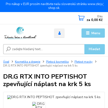
Pro nákup v EUR prosím navštivte našu slovenskú stránku www.zks-
shop.sk.
0
ks
za
0,00 Kč
Menu
Hledat
Úvod
Kosmetika a drogerie
Pleťová kosmetika
Pleťové masky
DR.G RTX INTO PEPTISHOT zpevňující náplast na krk 5 ks
DR.G RTX INTO PEPTISHOT
zpevňující náplast na krk 5 ks