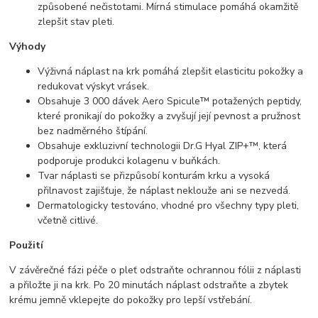
způsobené nečistotami. Mírná stimulace pomáhá okamžitě
zlepšit stav pleti.
Výhody
Výživná náplast na krk pomáhá zlepšit elasticitu pokožky a
redukovat výskyt vrásek.
Obsahuje 3 000 dávek Aero Spicule™ potažených peptidy,
které pronikají do pokožky a zvyšují její pevnost a pružnost
bez nadměrného štípání.
Obsahuje exkluzivní technologii Dr.G Hyal ZIP+™, která
podporuje produkci kolagenu v buňkách.
Tvar náplasti se přizpůsobí konturám krku a vysoká
přilnavost zajišťuje, že náplast neklouže ani se nezvedá.
Dermatologicky testováno, vhodné pro všechny typy pleti,
včetně citlivé.
Použití
V závěrečné fázi péče o pleť odstraňte ochrannou fólii z náplasti
a přiložte ji na krk. Po 20 minutách náplast odstraňte a zbytek
krému jemně vklepejte do pokožky pro lepší vstřebání.