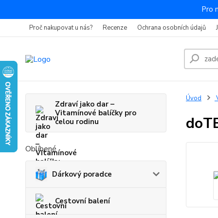
Pro 
Proč nakupovat u nás?
Recenze
Ochrana osobních údajů
Úvod
V
Zdraví jako dar –
Vitamínové balíčky pro
doTE
celou rodinu
Oblíbené
Dárkový poradce
Cestovní balení