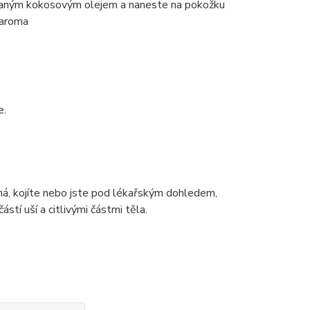
onovaným kokosovým olejem a naneste na pokožku
 aroma
e.
ná, kojíte nebo jste pod lékařským dohledem,
stí uší a citlivými částmi těla.