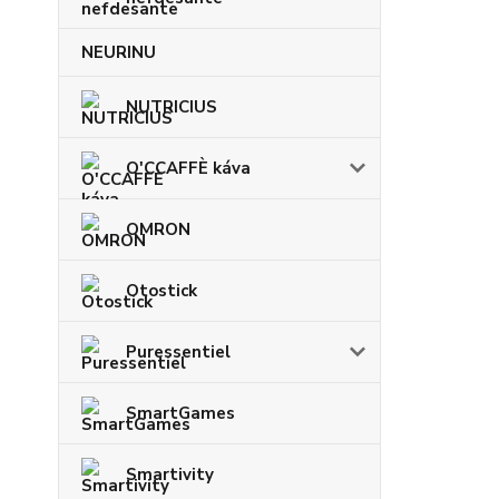
NEURINU
NUTRICIUS
O'CCAFFÈ káva
OMRON
Otostick
Puressentiel
SmartGames
Smartivity