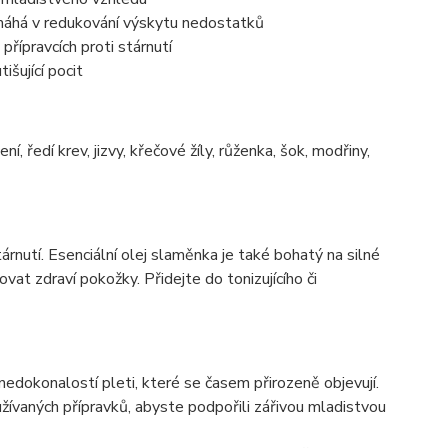
omáhá v redukování výskytu nedostatků
přípravcích proti stárnutí
išující pocit
, ředí krev, jizvy, křečové žíly, růženka, šok, modřiny,
árnutí. Esenciální olej slaměnka je také bohatý na silné
vat zdraví pokožky. Přidejte do tonizujícího či
okonalostí pleti, které se časem přirozeně objevují.
žívaných přípravků, abyste podpořili zářivou mladistvou