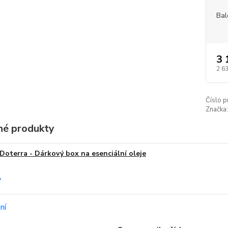
Bal
3 
2 6
Číslo p
Značka:
é produkty
Doterra - Dárkový box na esenciální oleje