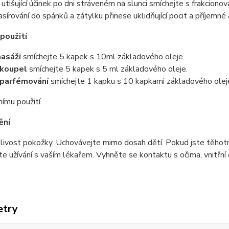
 utišující účinek po dni stráveném na slunci smíchejte s frakci
sírování do spánků a zátylku přinese uklidňující pocit a příjemné
použití
asáži
smíchejte 5 kapek s 10ml základového oleje.
 koupel
smíchejte 5 kapek s 5 ml základového oleje.
parfémování
smíchejte 1 kapku s 10 kapkami základového olej
nímu použití.
ění
livost pokožky. Uchovávejte mimo dosah dětí. Pokud jste těhot
te užívání s vaším lékařem. Vyhněte se kontaktu s očima, vnitřní čá
etry