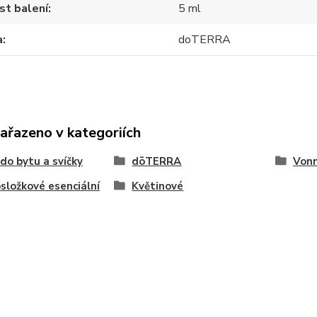
st balení
5 ml
a
doTERRA
zařazeno v kategoriích
do bytu a svíčky
dōTERRA
Vonn
složkové esenciální
Květinové