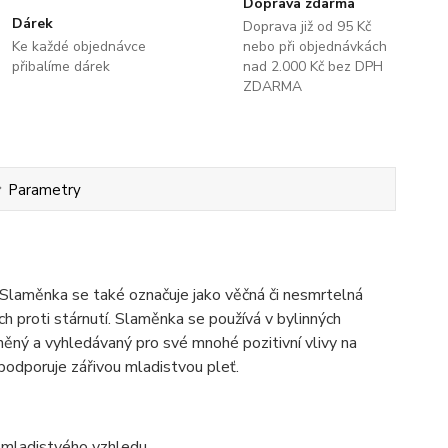
Doprava zdarma
Dárek
Doprava již od 95 Kč
Ke každé objednávce
nebo při objednávkách
přibalíme dárek
nad 2.000 Kč bez DPH
ZDARMA
Parametry
 Slaměnka se také označuje jako věčná či nesmrtelná
ch proti stárnutí. Slaměnka se používá v bylinných
něný a vyhledávaný pro své mnohé pozitivní vlivy na
odporuje zářivou mladistvou pleť.
ť mladistvého vzhledu