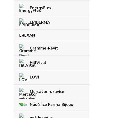
EnergyFlex
EPIDERMA
EREXAN
Gramme-Revit
HillVital
LOVI
Mercator rukavice
Náušnice Farma Bijoux
nefdesante