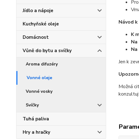
Pro
Vma
Jídlo a nápoje
Návod k 
Kuchyňské oleje
K m
Domácnost
Na
Na 
Vůně do bytu a svíčky
Jen k zev
Aroma difuzéry
Upozorn
Vonné oleje
Možná cit
Vonné vosky
konzultuj
Svíčky
Tuhá paliva
Param
Hry a hračky