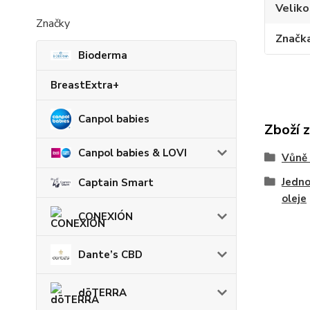
Veliko
Značky
Značk
Bioderma
BreastExtra+
Canpol babies
Zboží 
Canpol babies & LOVI
Vůně 
Jedno
Captain Smart
oleje
CONEXIÓN
Dante’s CBD
dōTERRA