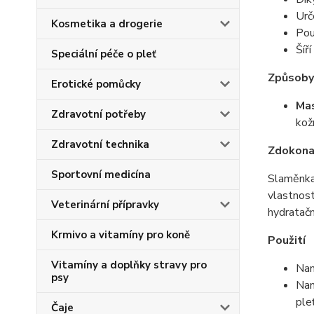
Urč
Kosmetika a drogerie
Pou
Šíř
Speciální péče o pleť
Způsoby 
Erotické pomůcky
Ma
Zdravotní potřeby
kož
Zdravotní technika
Zdokona
Sportovní medicína
Slaměnka 
vlastnost
Veterinární přípravky
hydratačn
Krmivo a vitamíny pro koně
Použití
Vitamíny a doplňky stravy pro
Nan
psy
Nan
ple
Čaje