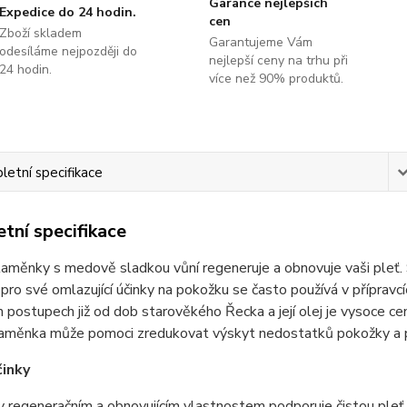
Garance nejlepších
Expedice do 24 hodin.
cen
Zboží skladem
Garantujeme Vám
odesíláme nejpozději do
nejlepší ceny na trhu při
24 hodin.
více než 90% produktů.
etní specifikace
tní specifikace
laměnky s medově sladkou vůní regeneruje a obnovuje vaši pleť.
 pro své omlazující účinky na pokožku se často používá v přípravcí
 postupech již od dob starověkého Řecka a její olej je vysoce ce
Slaměnka může pomoci zredukovat výskyt nedostatků pokožky a p
činky
y regeneračním a obnovujícím vlastnostem podporuje čistou ple