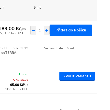
ení
5 ml
189,00 Kč
/
ks
Přidat do košíku
35,54 Kč
bez DPH
roduktu:
60203819
Velikost balení:
5 ml
doTERRA
Skladem
Zvolit variantu
5 % sleva
95,00 Kč
/
ks
78,51 Kč
bez DPH