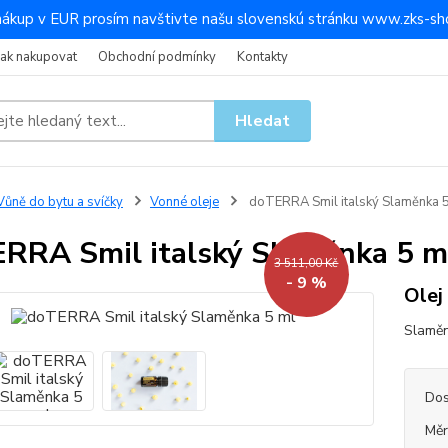
nákup v EUR prosím navštivte našu slovenskú stránku www.zks-sho
Jak nakupovat
Obchodní podmínky
Kontakty
Hledat
ůně do bytu a svíčky
Vonné oleje
doTERRA Smil italský Slaměnka 
RRA Smil italský Slaměnka 5 m
3 511,00 Kč
- 9 %
Olej
Slamě
Dos
Měr