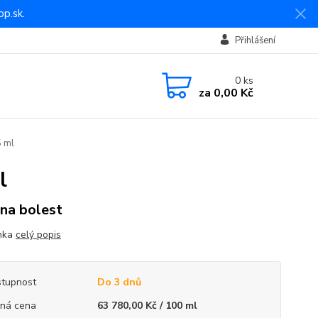
p.sk.
Přihlášení
0
ks
za
0,00 Kč
5 ml
l
 na bolest
nka
celý popis
tupnost
Do 3 dnů
ná cena
63 780,00 Kč / 100 ml