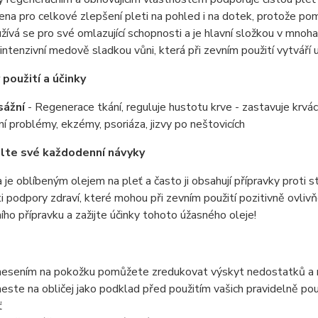
ena pro celkové zlepšení pleti na pohled i na dotek, protože p
žívá se pro své omlazující schopnosti a je hlavní složkou v mnoha 
í intenzivní medově sladkou vůni, která při zevním použití vytváří ut
použití a účinky
sážní
- Regenerace tkání, reguluje hustotu krve - zastavuje krvácení
ní problémy, ekzémy, psoriáza, jizvy po neštovicích
lte své každodenní návyky
je oblíbeným olejem na pleť a často ji obsahují přípravky proti st
i podpory zdraví, které mohou při zevním použití pozitivně ovlivňo
ího přípravku a zažijte účinky tohoto úžasného oleje!
esením na pokožku pomůžete zredukovat výskyt nedostatků a ned
este na obličej jako podklad před použitím vašich pravidelně pou
ť