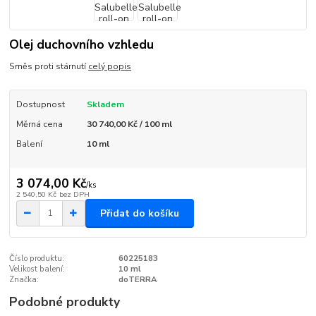
Olej duchovního vzhledu
Směs proti stárnutí
celý popis
Dostupnost
Skladem
Měrná cena
30 740,00 Kč / 100 ml
Balení
10 ml
3 074,00 Kč
/
ks
2 540,50 Kč
bez DPH
Přidat do košíku
Číslo produktu:
60225183
Velikost balení:
10 ml
Značka:
doTERRA
Podobné produkty