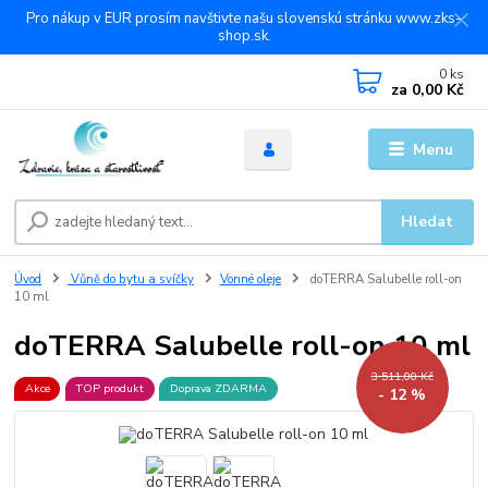
Pro nákup v EUR prosím navštivte našu slovenskú stránku www.zks-
shop.sk.
0
ks
za
0,00 Kč
Menu
Hledat
Úvod
Vůně do bytu a svíčky
Vonné oleje
doTERRA Salubelle roll-on
10 ml
doTERRA Salubelle roll-on 10 ml
3 511,00 Kč
Akce
TOP produkt
Doprava ZDARMA
- 12 %