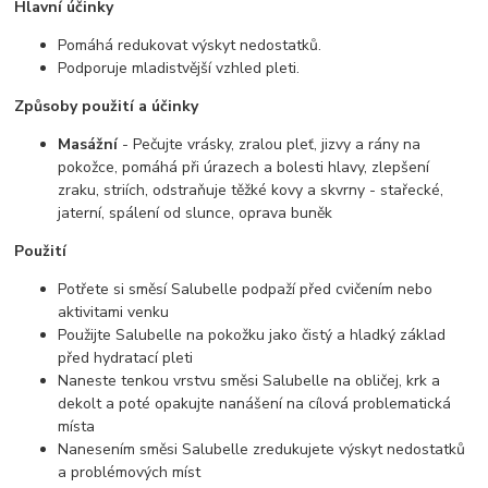
Hlavní účinky
Pomáhá redukovat výskyt nedostatků.
Podporuje mladistvější vzhled pleti.
Způsoby použití a účinky
Masážní
- Pečujte vrásky, zralou pleť, jizvy a rány na
pokožce, pomáhá při úrazech a bolesti hlavy, zlepšení
zraku, striích, odstraňuje těžké kovy a skvrny - stařecké,
jaterní, spálení od slunce, oprava buněk
Použití
Potřete si směsí Salubelle podpaží před cvičením nebo
aktivitami venku
Použijte Salubelle na pokožku jako čistý a hladký základ
před hydratací pleti
Naneste tenkou vrstvu směsi Salubelle na obličej, krk a
dekolt a poté opakujte nanášení na cílová problematická
místa
Nanesením směsi Salubelle zredukujete výskyt nedostatků
a problémových míst