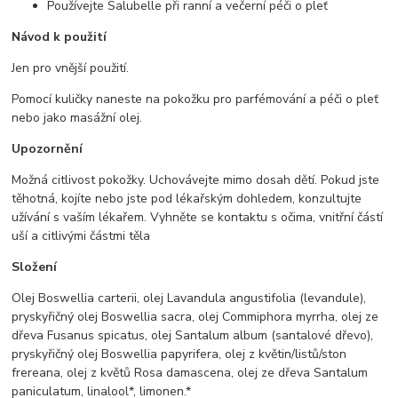
Používejte Salubelle při ranní a večerní péči o pleť
Návod k použití
Jen pro vnější použití.
Pomocí kuličky naneste na pokožku pro parfémování a péči o pleť
nebo jako masážní olej.
Upozornění
Možná citlivost pokožky. Uchovávejte mimo dosah dětí. Pokud jste
těhotná, kojíte nebo jste pod lékařským dohledem, konzultujte
užívání s vaším lékařem. Vyhněte se kontaktu s očima, vnitřní částí
uší a citlivými částmi těla
Složení
Olej Boswellia carterii, olej Lavandula angustifolia (levandule),
pryskyřičný olej Boswellia sacra, olej Commiphora myrrha, olej ze
dřeva Fusanus spicatus, olej Santalum album (santalové dřevo),
pryskyřičný olej Boswellia papyrifera, olej z květin/listů/ston
frereana, olej z květů Rosa damascena, olej ze dřeva Santalum
paniculatum, linalool*, limonen.*