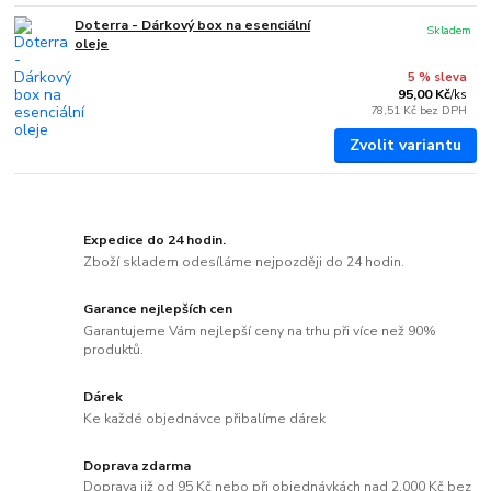
Doterra - Dárkový box na esenciální
Skladem
oleje
5 % sleva
95,00 Kč
/
ks
78,51 Kč
bez DPH
Zvolit variantu
Expedice do 24 hodin.
Zboží skladem odesíláme nejpozději do 24 hodin.
Garance nejlepších cen
Garantujeme Vám nejlepší ceny na trhu při více než 90%
produktů.
Dárek
Ke každé objednávce přibalíme dárek
Doprava zdarma
Doprava již od 95 Kč nebo při objednávkách nad 2.000 Kč bez