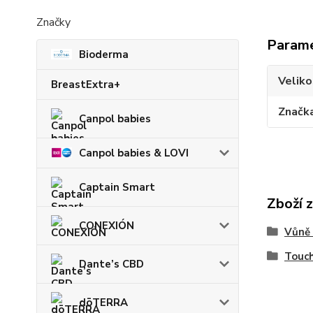
Značky
Param
Bioderma
Veliko
BreastExtra+
Značk
Canpol babies
Canpol babies & LOVI
Captain Smart
Zboží 
CONEXIÓN
Vůně 
Touch
Dante’s CBD
dōTERRA