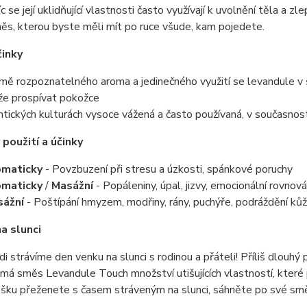
íc se její uklidňující vlastnosti často využívají k uvolnění těla a
s, kterou byste měli mít po ruce všude, kam pojedete.
činky
mě rozpoznatelného aroma a jedinečného využití se levandule v š
e prospívat pokožce
ntických kulturách vysoce vážená a často používaná, v současnost
použití a účinky
omaticky
- Povzbuzení při stresu a úzkosti, spánkové poruchy
omaticky
/
Masážní
- Popáleniny, úpal, jizvy, emocionální rovnov
sážní
- Poštípání hmyzem, modřiny, rány, puchýře, podráždění kůž
a slunci
ádi strávíme den venku na slunci s rodinou a přáteli! Příliš dlouh
má směs Levandule Touch množství utišujících vlastností, které 
ošku přeženete s časem stráveným na slunci, sáhněte po své sm