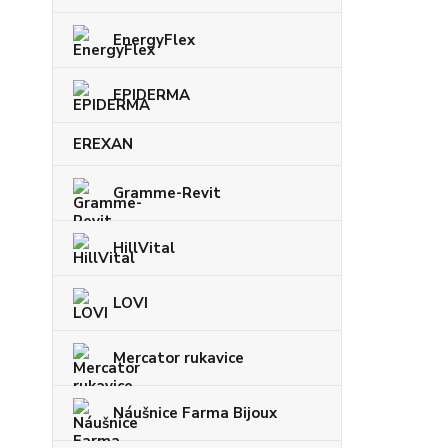
EnergyFlex
EPIDERMA
EREXAN
Gramme-Revit
HillVital
LOVI
Mercator rukavice
Náušnice Farma Bijoux