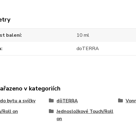
etry
st balení
10 ml
a
doTERRA
zařazeno v kategoriích
do bytu a svíčky
dōTERRA
Vonn
/Roll on
Jednosložkové Touch/Roll
on