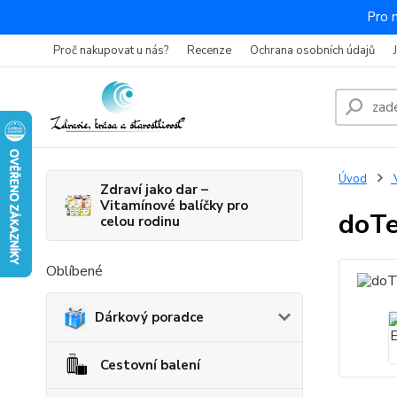
Pro 
Proč nakupovat u nás?
Recenze
Ochrana osobních údajů
Úvod
V
Zdraví jako dar –
Vitamínové balíčky pro
doTe
celou rodinu
Oblíbené
Dárkový poradce
Cestovní balení