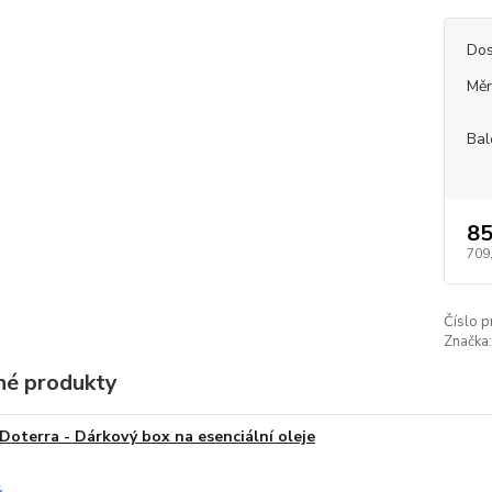
Dos
Měr
Bal
85
709
Číslo p
Značka:
é produkty
Doterra - Dárkový box na esenciální oleje