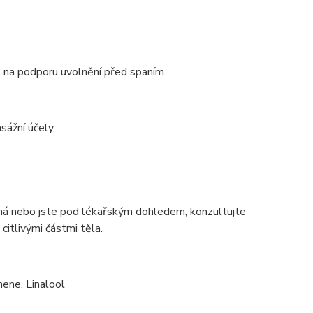
el na podporu uvolnění před spaním.
sážní účely.
ná nebo jste pod lékařským dohledem, konzultujte
citlivými částmi těla.
nene, Linalool