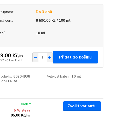
tupnost
Do 3 dnů
ná cena
8 590,00 Kč / 100 ml
ení
10 ml
9,00 Kč
/
ks
Přidat do košíku
,92 Kč
bez DPH
roduktu:
60204938
Velikost balení:
10 ml
doTERRA
Skladem
Zvolit variantu
5 % sleva
95,00 Kč
/
ks