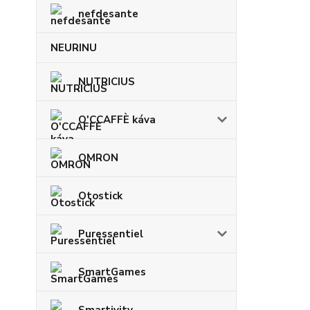
nefdesante
NEURINU
NUTRICIUS
O'CCAFFÈ káva
OMRON
Otostick
Puressentiel
SmartGames
Smartivity