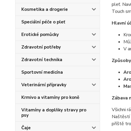
pleť. Nav
Kosmetika a drogerie
Touch smě
Speciální péče o pleť
Hlavní ú
Erotické pomůcky
Kro
Můž
Zdravotní potřeby
V a
Zdravotní technika
Způsoby 
Ar
Sportovní medicína
Ar
Veterinární přípravky
Ma
Krmivo a vitamíny pro koně
Zábava n
Všichni r
Vitamíny a doplňky stravy pro
psy
Naštěstí 
příště tr
Čaje