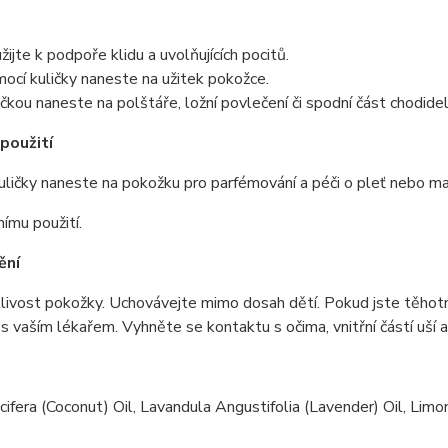
žijte k podpoře klidu a uvolňujících pocitů.
ocí kuličky naneste na užitek pokožce.
ičkou naneste na polštáře, ložní povlečení či spodní část chodid
použití
ličky naneste na pokožku pro parfémování a péči o pleť nebo ma
nímu použití.
ění
tlivost pokožky. Uchovávejte mimo dosah dětí. Pokud jste těhot
 s vaším lékařem. Vyhněte se kontaktu s očima, vnitřní částí uší a 
ifera (Coconut) Oil, Lavandula Angustifolia (Lavender) Oil, Limo