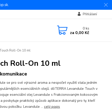
p.sk.
Přihlášení
0
ks
za
0,00 Kč
 Touch Roll-On 10 ml
uch Roll-On 10 ml
 komunikace
ule se pro své výrazné aroma a nespočet využití stala jedním
opulárnějších esenciálních olejů. dōTERRA Levandule Touch v
pojuje esenciální olej Levandule s Frakcionovaným kokosovým
 a poskytuje praktický způsob aplikace dokonalý pro ty, kteří
tlivou pokožku. Levandule ...
celý popis