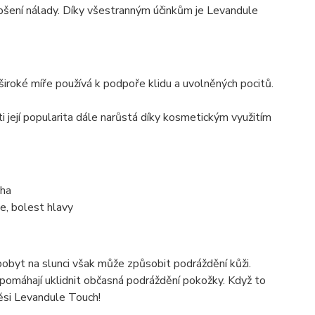
 zlepšení nálady. Díky všestranným účinkům je Levandule
iroké míře používá k podpoře klidu a uvolněných pocitů.
i její popularita dále narůstá díky kosmetickým využitím
áha
e, bolest hlavy
ý pobyt na slunci však může způsobit podráždění kůži.
pomáhají uklidnit občasná podráždění pokožky. Když to
ěsi Levandule Touch!