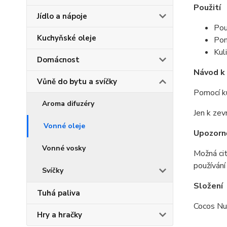
Použití
Jídlo a nápoje
Pou
Kuchyňské oleje
Pom
Kul
Domácnost
Návod k 
Vůně do bytu a svíčky
Pomocí ku
Aroma difuzéry
Jen k zev
Vonné oleje
Upozorn
Vonné vosky
Možná ci
používání
Svíčky
Složení
Tuhá paliva
Cocos Nuc
Hry a hračky