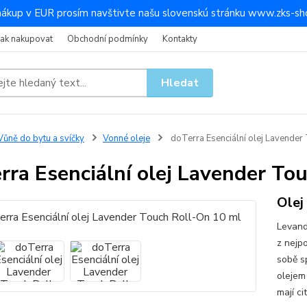
nákup v EUR prosím navštivte našu slovenskú stránku www.zks-sho
Jak nakupovat
Obchodní podmínky
Kontakty
Hledat
ůně do bytu a svíčky
Vonné oleje
doTerra Esenciální olej Lavender
rra Esenciální olej Lavender To
Olej
Levand
z nejp
sobě s
olejem
mají ci