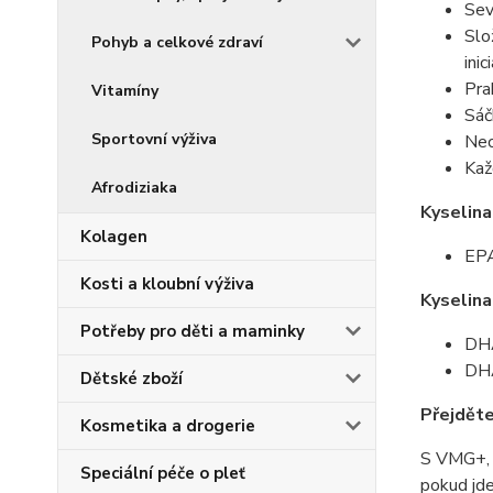
Sev
Slo
Pohyb a celkové zdraví
ini
Pra
Vitamíny
Sáč
Sportovní výživa
Neo
Kaž
Afrodiziaka
Kyselin
Kolagen
EPA
Kosti a kloubní výživa
Kyselin
Potřeby pro děti a maminky
DHA
DHA
Dětské zboží
Přejděte
Kosmetika a drogerie
S VMG+, 
Speciální péče o pleť
pokud jde