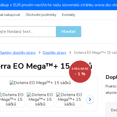
nákup v EUR prosím navštivte našu slovenskú stránku www.zks-sho
Jak nakupovat
Obchodní podmínky
Kontakty
Hledat
itamíny, doplňky stravy
Doplňky stravy
Doterra EO Mega™+ 15 sáč
rra EO Mega™+ 15 sáčků
1 811,42 Kč
- 1 %
Dopl
Prakti
abyste
Dos