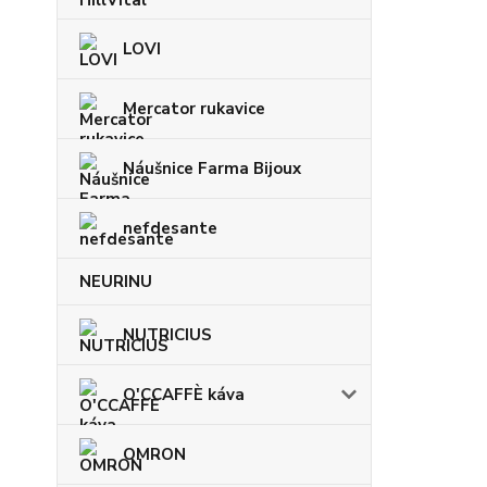
LOVI
Mercator rukavice
Náušnice Farma Bijoux
nefdesante
NEURINU
NUTRICIUS
O'CCAFFÈ káva
OMRON