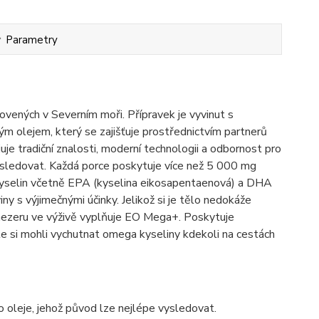
Parametry
vených v Severním moři. Přípravek je vyvinut s
m olejem, který se zajišťuje prostřednictvím partnerů
e tradiční znalosti, moderní technologii a odbornost pro
 vysledovat. Každá porce poskytuje více než 5 000 mg
 kyselin včetně EPA (kyselina eikosapentaenová) a DHA
y s výjimečnými účinky. Jelikož si je tělo nedokáže
mezeru ve výživě vyplňuje EO Mega+. Poskytuje
te si mohli vychutnat omega kyseliny kdekoli na cestách
ho oleje, jehož původ lze nejlépe vysledovat.