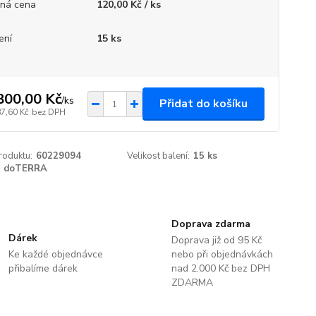
ná cena
120,00 Kč / ks
ení
15 ks
800,00 Kč
/
ks
Přidat do košíku
87,60 Kč
bez DPH
roduktu:
60229094
Velikost balení:
15 ks
doTERRA
Doprava zdarma
Dárek
Doprava již od 95 Kč
Ke každé objednávce
nebo při objednávkách
přibalíme dárek
nad 2.000 Kč bez DPH
ZDARMA