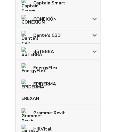
Captain Smart
CONEXIÓN
Dante’s CBD
dōTERRA
EnergyFlex
EPIDERMA
EREXAN
Gramme-Revit
HillVital