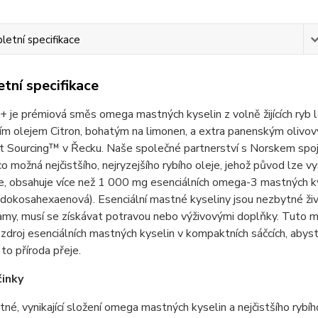
etní specifikace
tní specifikace
je prémiová směs omega mastných kyselin z volně žijících ryb lo
ím olejem Citron, bohatým na limonen, a extra panenským olivový
 Sourcing™ v Řecku. Naše společné partnerství s Norskem spojuj
 co možná nejčistšího, nejryzejšího rybího oleje, jehož původ lze
eje, obsahuje více než 1 000 mg esenciálních omega-3 mastných
 dokosahexaenová). Esenciální mastné kyseliny jsou nezbytné živin
amy, musí se získávat potravou nebo výživovými doplňky. Tuto 
 zdroj esenciálních mastných kyselin v kompaktních sáčcích, abys
i to příroda přeje.
činky
tné, vynikající složení omega mastných kyselin a nejčistšího rybí