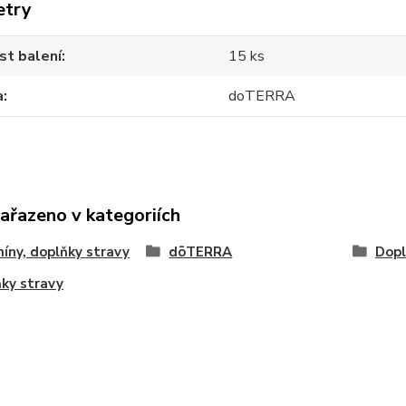
etry
st balení
15 ks
a
doTERRA
zařazeno v kategoriích
íny, doplňky stravy
dōTERRA
Dopl
ky stravy