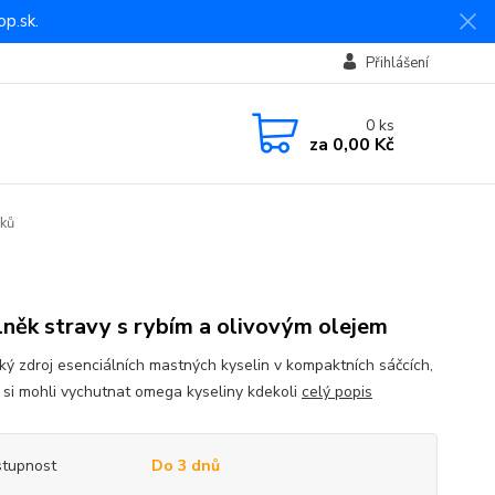
p.sk.
Přihlášení
0
ks
za
0,00 Kč
ků
něk stravy s rybím a olivovým olejem
cký zdroj esenciálních mastných kyselin v kompaktních sáčcích,
 si mohli vychutnat omega kyseliny kdekoli
celý popis
tupnost
Do 3 dnů