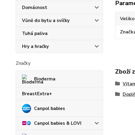
Param
Domácnost
Veliko
Vůně do bytu a svíčky
Značk
Tuhá paliva
Hry a hračky
Značky
Zboží 
Bioderma
Vitam
BreastExtra+
Doplň
Canpol babies
Canpol babies & LOVI