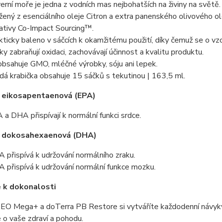
erní moře je jedna z vodních mas nejbohatších na živiny na světě. Zaj
žený z esenciálního oleje Citron a extra panenského olivového ole
ciativy Co-Impact Sourcing™.
kticky baleno v sáčcích k okamžitému použití, díky čemuž se o vz
ky zabraňují oxidaci, zachovávají účinnost a kvalitu produktu.
bsahuje GMO, mléčné výrobky, sóju ani lepek.
dá krabička obsahuje 15 sáčků s tekutinou | 163,5 ml.
a eikosapentaenová (EPA)
 a DHA přispívají k normální funkci srdce.
a dokosahexaenová (DHA)
 přispívá k udržování normálního zraku.
 přispívá k udržování normální funkce mozku.
 k dokonalosti
EO Mega+ a doTerra PB Restore si vytváříte každodenní návyky
 o vaše zdraví a pohodu.