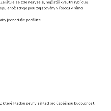
išťuje se zde nejryzejší, nejčistší kvalitní rybí olej.
je, jehož zdroje jsou zajišťovány v Řecku v rámci
orky jednoduše podělíte.
, které kladou pevný základ pro úspěšnou budoucnost,