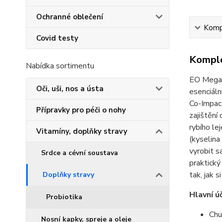
Ochranné oblečení
Kompl
Covid testy
Komple
Nabídka sortimentu
EO Mega+ 
Oči, uši, nos a ústa
esenciáln
Co-Impact
Přípravky pro péči o nohy
zajištění
rybího l
Vitamíny, doplňky stravy
(kyselina
vyrobit s
Srdce a cévní soustava
praktický
tak, jak s
Doplňky stravy
Hlavní ú
Probiotika
Chu
Nosní kapky, spreje a oleje