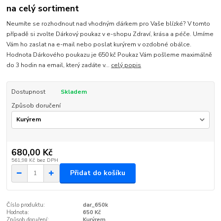
na celý sortiment
Neumíte se rozhodnout nad vhodným dárkem pro Vaše blízké? V tomto
případě si zvolte Dárkový poukaz v e-shopu Zdraví, krása a péče. Umíme
Vám ho zaslat na e-mail nebo poslat kurýrem v ozdobné obálce.
Hodnota Dárkového poukazu je 650 kč Poukaz Vám pošleme maximálně
do 3 hodin na email, který zadáte v...
celý popis
Dostupnost
Skladem
Způsob doručení
680,00 Kč
561,98 Kč
bez DPH
Přidat do košíku
Číslo produktu:
dar_650k
Hodnota:
650 Kč
Způsob doručení:
Kurýrem