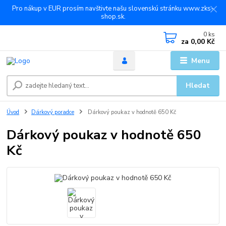
Pro nákup v EUR prosím navštivte našu slovenskú stránku www.zks-
shop.sk.
0
ks
za
0,00 Kč
Menu
Hledat
Úvod
Dárkový poradce
Dárkový poukaz v hodnotě 650 Kč
Dárkový poukaz v hodnotě 650
Kč