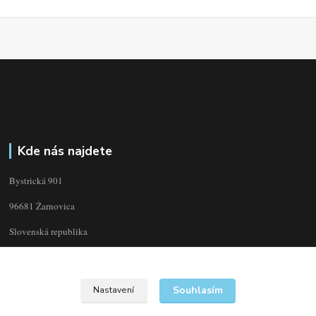
Kde nás najdete
Bystrická 901
96681 Žarnovica
Slovenská republika
Souhlasím
Nastavení