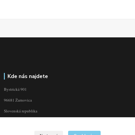
Kde nás najdete
Bystrická 901
96681 Žarnovica
Slovenská republika