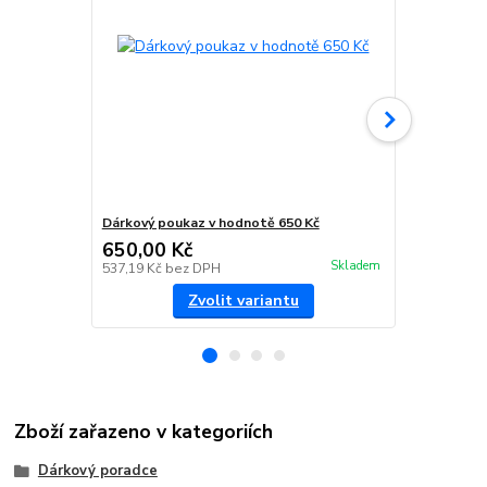
Dárkový poukaz v hodnotě 650 Kč
Dárkový pou
650,00 Kč
2 400,00
Skladem
537,19 Kč
bez DPH
1 983,47 Kč
Zvolit variantu
Zboží zařazeno v kategoriích
Dárkový poradce