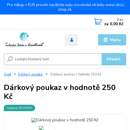
Pro nákup v EUR prosím navštivte našu slovenskú stránku www.zks-
shop.sk.
0
ks
za
0,00 Kč
Menu
Hledat
Úvod
Dárkový poradce
Dárkový poukaz v hodnotě 250 Kč
Dárkový poukaz v hodnotě 250
Kč
Doprava ZDARMA