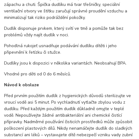
zápachu a chuti. Špička dudlíku má tvar třešničky, speciální
ventilační otvory ve štítku zaručují správné proudění vzduchu a
minimalizují tak riziko podráždění pokožky.
Dudlík disponuje prvkem, který svítí ve tmě a pomůže tak bez
problémů vždy najít dudlík v noci.
Pohodlná rukojeť usnadňuje podávání dudlíku dítěti i jeho
připevnění k řetízku či stužce.
Dudlíky jsou k dispozici v několika variantách. Neobsahují BPA.
Vhodné pro děti od 0 do 6 měsíců.
Návod k obsluze
Před prvním použitím dudlík z hygienických důvodů sterilizujte ve
vroucí vodě asi 5 minut. Po vychladnutí vytlačte zbylou vodu z
dudlíku. Před každým použitím dudlík důkladně omyjte v teplé
vodě. Nepoužívejte žádné antibakteriální ani chemické čistící
přípravky. Nadměrné používání čisticích prostředků může způsobit
poškození plastových dílů. Nikdy nenamáčejte dudlík do sladkých
substancí ani léků – vystavujete dítě nebezpečí vzniku vady zubní