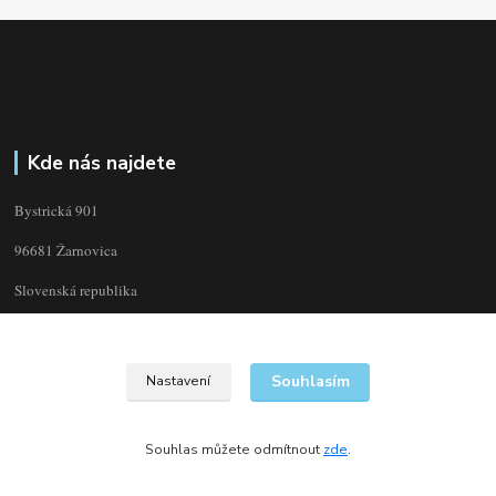
Kde nás najdete
Bystrická 901
96681 Žarnovica
Slovenská republika
Souhlasím
Nastavení
Souhlas můžete odmítnout
zde
.