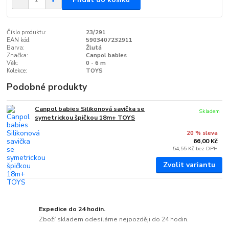
Číslo produktu:
23/291
EAN kód:
5903407232911
Barva:
Žlutá
Značka:
Canpol babies
Věk:
0 - 6 m
Kolekce:
TOYS
Podobné produkty
Canpol babies Silikonová savička se
Skladem
symetrickou špičkou 18m+ TOYS
20 % sleva
66,00 Kč
54,55 Kč
bez DPH
Zvolit variantu
Expedice do 24 hodin.
Zboží skladem odesíláme nejpozději do 24 hodin.