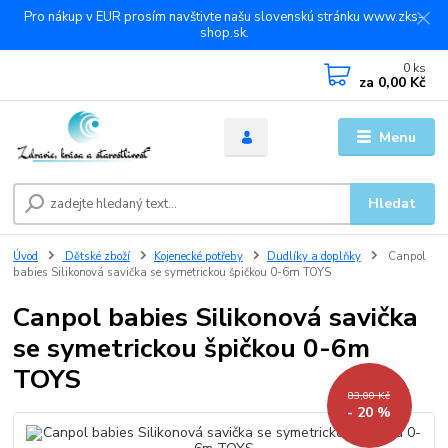
Pro nákup v EUR prosím navštivte našu slovenskú stránku www.zks-
shop.sk.
0
ks
za
0,00 Kč
Menu
Hledat
Úvod
Dětské zboží
Kojenecké potřeby
Dudlíky a doplňky
Canpol
babies Silikonová savička se symetrickou špičkou 0-6m TOYS
Canpol babies Silikonová savička
se symetrickou špičkou 0-6m
TOYS
83,00 Kč
- 20 %