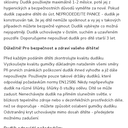
skloviny. Dudlík používejte maximálně 1-2 měsíce, poté jej z
hygienických a bezpečnostních důvodů vyměňte za nové. Pokud
dudlík zapadne dítěti do úst, NEPRODEDEJTE PANICE - dudlík je
konstruován tak, že jej dítě nemůže spolknout a vy jej v takových
případech můžete bezpečně vyjmout. Dudlík vybírejte co možná
nejopatrněji. Dudlík uchovávejte v čistém, suchém a uzavřeném
pouzdře. Doporučujeme nepoužívat dudlík pro dítě starší 3 let.
Důležité! Pro bezpečnost a zdraví vašeho dítěte!
Před každým podáním dítěti zkontrolujte kvalitu dudlíku.
Vyzkoušejte kvalitu gumičky důkladným natažením všemi směry.
Při prvních známkách poškození dudlík ihned vyhoďte a již dále
nepoužívejte. Používejte pouze takové držáky dudlíků, které
odpovídají požadavkům normy EN12586. Nikdy nepřipevňujte
dudlík na různé šňůrky, šňůrky či stužky oděvu. Dítě se může
zadusit. Nenechávejte dudlík na přímém slunečním světle, v
blízkosti tepelného zdroje nebo v dezinfekčních prostředcích déle,
než se doporučuje - můžete způsobit oslabení gumičky dudlíku.
Odstraněný kryt uchovávejte mimo dosah dítěte - předejdete
možnému zadušení.