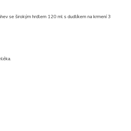
áhev se širokým hrdlem 120 ml s dudlíkem na krmení 3
mléka.