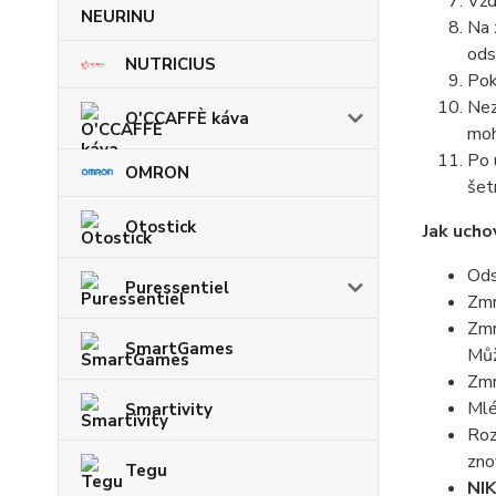
Vžd
NEURINU
Na 
ods
NUTRICIUS
Pok
Nez
O'CCAFFÈ káva
moh
Po 
OMRON
šet
Otostick
Jak uch
Ods
Puressentiel
Zmr
Zmr
SmartGames
Můž
Zmr
Mlé
Smartivity
Roz
zno
Tegu
NI