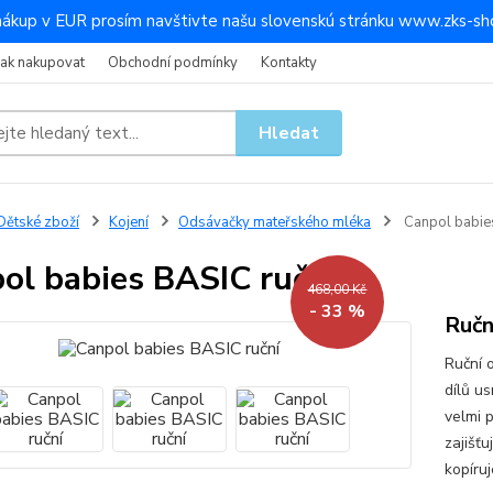
nákup v EUR prosím navštivte našu slovenskú stránku www.zks-sho
Jak nakupovat
Obchodní podmínky
Kontakty
Hledat
ětské zboží
Kojení
Odsávačky mateřského mléka
Canpol babies
ol babies BASIC ruční
468,00 Kč
- 33 %
Ručn
Ruční 
dílů us
velmi 
zajišť
kopíruj