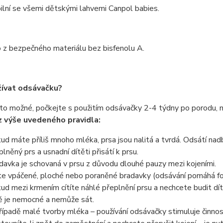
lní se všemi dětskými lahvemi Canpol babies.
 z bezpečného materiálu bez bisfenolu A.
žívat odsávačku?
to možné, počkejte s použitím odsávačky 2-4 týdny po porodu, ne
z výše uvedeného pravidla:
ud máte příliš mnoho mléka, prsa jsou nalitá a tvrdá. Odsátí na
plněný prs a usnadní dítěti přisátí k prsu.
davka je schovaná v prsu z důvodu dlouhé pauzy mezi kojeními.
e vpáčené, ploché nebo poraněné bradavky (odsávání pomáhá f
ud mezi krmením cítíte náhlé přeplnění prsu a nechcete budit dít
ě je nemocné a nemůže sát.
řípadě malé tvorby mléka – používání odsávačky stimuluje činnos