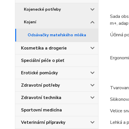
Kojenecké potřeby
Sada obs
Kojení
m+, adapt
Účinná p
Odsávačky mateřského mléka
Kosmetika a drogerie
Ergonomic
Speciální péče o pleť
Erotické pomůcky
Zdravotní potřeby
Tvarovaný
Zdravotní technika
Silikonov
Sportovní medicína
Velice sn
Lehká a p
Veterinární přípravky