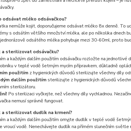
toupíte-li zpět do zaměstnání a nechcete přerušit kojení – je nu
ávačky.
to odsávat mléko odsávačkou?
tka nemůže kojit, doporučujeme odsávat mléko 8x denně. To udr
émy s odsátím většího množství mléka, ale po několika dnech bud
jednorázově odsátého mléka pohybuje mezi 30-60ml, proto bude 
it a sterilizovat odsávačku?
ím a každým dalším použitím odsávačku rozložte na jednotlivé d
obníku v teplé vodě šetrným mycím přípravkem, důkladně opláchně
ním použitím
z hygienických důvodů sterilizujte všechny díly od
ždým dalším použitím
sterilizujte z hygienických důvodů všechn
rním sterilizátoru.
ní!
Po sterilizaci vyčkejte, než všechny díly vychladnou. Nezačí
vačka nemusí správně fungovat.
t a sterilizovat dudlík na krmení?
ím a každým dalším použitím omyjte dudlík v teplé vodě šetrný
e vroucí vodě. Nenechávejte dudlík na přímém slunečním světle n