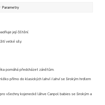
Parametry
ňuje její čištění.
tí velké síly.
mléka pomáhá předcházet zánětům.
léko přímo do klasických lahví i lahví se širokým hrdlem
pro všechny kojenecké láhve Canpol babies se širokým a