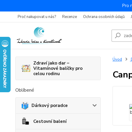
Pro 
Proč nakupovat u nás?
Recenze
Ochrana osobních údajů
Úvod
D
Zdraví jako dar –
Vitamínové balíčky pro
Canp
celou rodinu
Oblíbené
Dárkový poradce
Cestovní balení