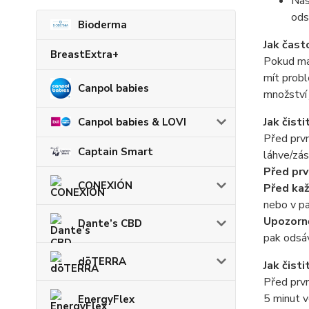
Nas
ods
Bioderma
Jak čas
BreastExtra+
Pokud ma
mít probl
Canpol babies
množství 
Jak čist
Canpol babies & LOVI
Před prvn
Captain Smart
láhve/zás
Před prv
CONEXIÓN
Před ka
nebo v pa
Upozorně
Dante’s CBD
pak odsá
dōTERRA
Jak čisti
Před prvn
5 minut v
EnergyFlex