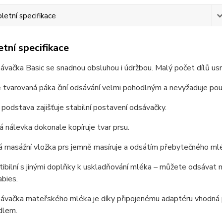
etní specifikace
tní specifikace
ávačka Basic se snadnou obsluhou i údržbou. Malý počet dílů usnad
 tvarovaná páka činí odsávání velmi pohodlným a nevyžaduje použi
 podstava zajišťuje stabilní postavení odsávačky.
 nálevka dokonale kopíruje tvar prsu.
vá masážní vložka prs jemně masíruje a odsátím přebytečného 
ibilní s jinými doplňky k uskladňování mléka – můžete odsávat m
bies.
sávačka mateřského mléka je díky připojenému adaptéru vhodná 
dlem.