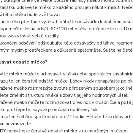
y udržujte láhev ve svislé poloze tak, aby mléko mohlo volně st
začátku odsávejte mléko z každého prsu jen několik minut. Neče
átého mléka bude zvětšovat.
ud mléko přestane vytékat, přiložte odsávačku k druhému prsu.
apomeňte, že na odsátí 60/120 ml mléka potřebujete cca 10 m
ou vyskytovat velké rozdíly.
ukončení odsávání odšroubujte tělo odsávačky od láhve, rozmont
rným mycím prostředkem a důkladně opláchněte. Sušte na čisté 
ovávat odsáté mléko?
áté mléko můžete uchovávat v láhvi nebo speciálních zásobnícíc
azujte jen čerstvě odsáté mléko. Láhev nikdy nenaplňujte po okr
ažené mléko rozmrazujte zvolna přirozeným způsobem jako jiné p
ete změnit strukturu mléka a zbavit jej jeho hodnotných látek.
ažené mléko můžete rozmrazovat přes noc v chladničce a poté je
ko protřepete, abyste promíchali oddělený tuk.
mražené mléko spotřebujte do 24 hodin. Během této doby uch
vu nezmrazujte.
KDY
nemíchejte čerstvě odsáté mléko s rozmraženým mlékem.