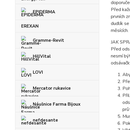
doporučen
Před každ
EPIDERMA
prvních z
dudlík s
EREXAN
měsících.
Gramme-Revit
JAK SP
Před odsá
nesmí být
HillVital
odsávačk
LOVI
Aby
Pře
Mercator rukavice
Poh
Při
ods
Náušnice Farma Bijoux
prů
Mus
nefdesante
Pok