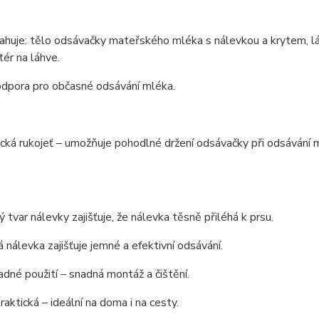
ahuje: tělo odsávačky mateřského mléka s nálevkou a krytem, l
ér na láhve.
odpora pro občasné odsávání mléka.
ká rukojeť – umožňuje pohodlné držení odsávačky při odsávání 
 tvar nálevky zajišťuje, že nálevka těsně přiléhá k prsu.
á nálevka zajišťuje jemné a efektivní odsávání.
adné použití – snadná montáž a čištění.
raktická – ideální na doma i na cesty.