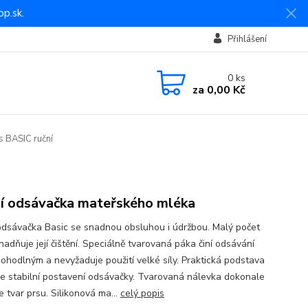
p.sk.
Přihlášení
0
ks
za
0,00 Kč
 BASIC ruční
í odsávačka mateřského mléka
odsávačka Basic se snadnou obsluhou i údržbou. Malý počet
nadňuje její čištění. Speciálně tvarovaná páka činí odsávání
pohodlným a nevyžaduje použití velké síly. Praktická podstava
uje stabilní postavení odsávačky. Tvarovaná nálevka dokonale
e tvar prsu. Silikonová ma...
celý popis