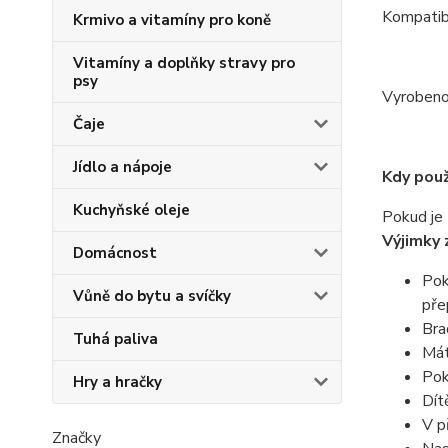
Kompatibi
Krmivo a vitamíny pro koně
Vitamíny a doplňky stravy pro
psy
Vyrobeno
Čaje
Jídlo a nápoje
Kdy pou
Kuchyňské oleje
Pokud je 
Výjimky 
Domácnost
Pok
Vůně do bytu a svíčky
pře
Bra
Tuhá paliva
Mát
Pok
Hry a hračky
Dít
V p
Značky