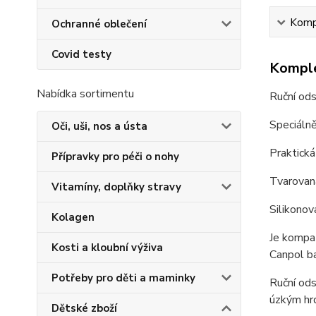
Kompl
Ochranné oblečení
Covid testy
Komple
Nabídka sortimentu
Ruční ods
Speciálně
Oči, uši, nos a ústa
Praktická
Přípravky pro péči o nohy
Tvarovaná
Vitamíny, doplňky stravy
Silikono
Kolagen
Je kompat
Kosti a kloubní výživa
Canpol ba
Potřeby pro děti a maminky
Ruční od
úzkým hr
Dětské zboží