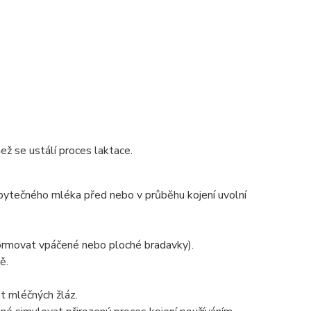
ž se ustálí proces laktace.
dbytečného mléka před nebo v průběhu kojení uvolní
ormovat vpáčené nebo ploché bradavky).
ě.
t mléčných žláz.