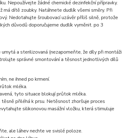
ku. Nepoužívejte žádné chemické dezinfekční přípravky.
už má dítě zoubky. Natáhnete dudlík všemi směry. Při
ý. Nedotahujte šroubovací uzávěr příliš silně, protože
ckých důvodů doporučujeme dudlík vyměnit. po 3
 umytá a sterilizovaná (nezapomeňte, že díly při montáži
rolujte správné smontování a těsnost jednotlivých dílů
ím, ne ihned po krmení.
průtok mléka.
vená, tyto situace blokují průtok mléka.
a těsně přiléhá k prsu. Netěsnost zhoršuje proces
vytahujte silikonovou masážní vložku, která stimuluje
ňte, ale láhev nechte ve svislé poloze.