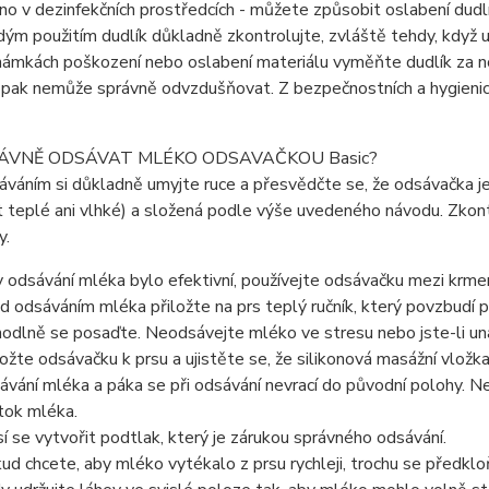
o v dezinfekčních prostředcích - můžete způsobit oslabení dudlí
ým použitím dudlík důkladně zkontrolujte, zvláště tehdy, když 
námkách poškození nebo oslabení materiálu vyměňte dudlík za nov
e pak nemůže správně odvzdušňovat. Z bezpečnostních a hygieni
RÁVNĚ ODSÁVAT MLÉKO ODSAVAČKOU Basic?
váním si důkladně umyjte ruce a přesvědčte se, že odsávačka je
 teplé ani vlhké) a složená podle výše uvedeného návodu. Zkont
y.
 odsávání mléka bylo efektivní, používejte odsávačku mezi krmen
d odsáváním mléka přiložte na prs teplý ručník, který povzbudí 
odlně se posaďte. Neodsávejte mléko ve stresu nebo jste-li una
ložte odsávačku k prsu a ujistěte se, že silikonová masážní vložk
ávání mléka a páka se při odsávání nevrací do původní polohy. Ne
tok mléka.
í se vytvořit podtlak, který je zárukou správného odsávání.
ud chcete, aby mléko vytékalo z prsu rychleji, trochu se předklo