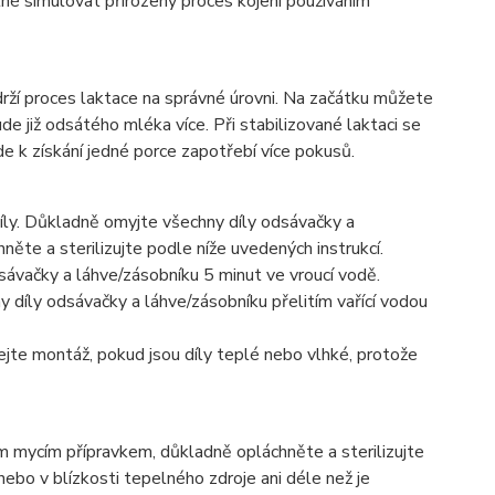
tné simulovat přirozený proces kojení používáním
ží proces laktace na správné úrovni. Na začátku můžete
e již odsátého mléka více. Při stabilizované laktaci se
k získání jedné porce zapotřebí více pokusů.
íly. Důkladně omyjte všechny díly odsávačky a
te a sterilizujte podle níže uvedených instrukcí.
sávačky a láhve/zásobníku 5 minut ve vroucí vodě.
y díly odsávačky a láhve/zásobníku přelitím vařící vodou
nejte montáž, pokud jsou díly teplé nebo vlhké, protože
m mycím přípravkem, důkladně opláchněte a sterilizujte
ebo v blízkosti tepelného zdroje ani déle než je