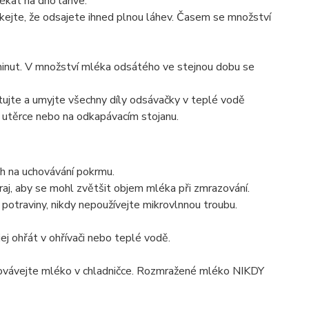
ékat na dno láhve.
kejte, že odsajete ihned plnou láhev. Časem se množství
inut. V množství mléka odsátého ve stejnou dobu se
ujte a umyjte všechny díly odsávačky v teplé vodě
utěrce nebo na odkapávacím stojanu.
h na uchovávání pokrmu.
aj, aby se mohl zvětšit objem mléka při zmrazování.
otraviny, nikdy nepoužívejte mikrovlnnou troubu.
j ohřát v ohřívači nebo teplé vodě.
ovávejte mléko v chladničce. Rozmražené mléko NIKDY