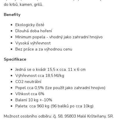
do krbů, kamen, grilů.
Benefity
Ekologicky čisté
Dlouhá doba hoření
Minimum popela - vhodný jako zahradní hnojivo
Vysoká výhřevnost
Bez práce a za výhodnou cenu
Specifikace
Jedná se o kvádr 15,5 x cca. 11 x 6 cm
Výhřevnost cca 18,5 MJ/kg
CO2 neutrální
Popel cca 0,5% (lze použít jako zahradní hnojivo)
Vlhkost cca 6%
Balení 10 kg +-10%
Paleta: cca 960 kg (96 balíků po cca 10kg)
Možnost osobního odběru: čj. 58, 95803 Malé Kršteňany, SR.