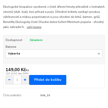
Ekologické biopalivo vyrobené z čisté dřevní hmoty převážně z listnatých
stromů (dub, buk), bez přísad a pojiv. Dřevěné brikety vynikají vysokou
výhřevností a nízkou popelnatost a jsou vhodné do krbů, kamen, grilů.
Benefity Ekologicky čisté Dlouhá doba hoření Minimum popela - vhodný
jako zahradní h...
celý popis
Dostupnost
Skladem
Balenie
149,00 Kč
/
ks
123,14 Kč
bez DPH
Přidat do košíku
Číslo produktu:
brik_10