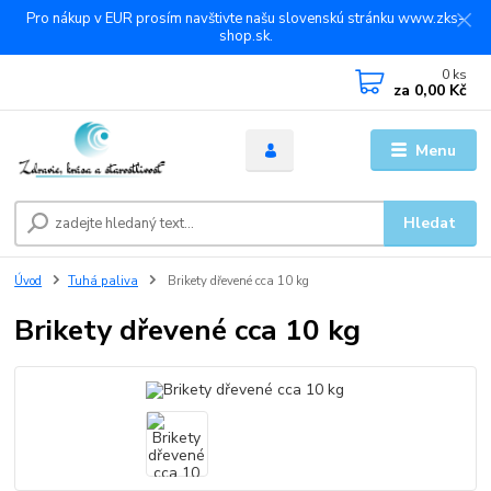
Pro nákup v EUR prosím navštivte našu slovenskú stránku www.zks-
shop.sk.
0
ks
za
0,00 Kč
Menu
Hledat
Úvod
Tuhá paliva
Brikety dřevené cca 10 kg
Brikety dřevené cca 10 kg