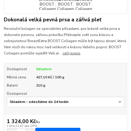
Dokonalá velká pevná prsa a zářivá pleť
Revoluční kolagen se speciálními přísadami, pro krásně velká prsa a
dokonale pevnou, zářivou pokožku.Překvapte svět svou krásou a
sebejistotou! BreastExtra BOOST Collagen může být tajnou zbraní, která
Vám vloží do rukou moc nad velikostí a krásou Vašeho poprsí. BOOST
Collagen pomůže vyjádřit Vaši je...
celý popis
Dostupnost
Skladem
Měrná cena
427,10 Kč / 100 g
Balení
310 g
Dostupnost
1 324,00 Kč
/
ks
1 094,21 Kč
bez DPH