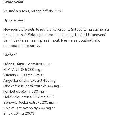
Skladování
Ve tmě a suchu, při teplotě do 25°C
Upozornění
Nevhodné pro děti, těhotné a kojící ženy. Skladujte na suchém a
tmavém místě. Skladujte mimo dosah malých dětí. Ustanovená
denní dávka se nesmí přesáhnout. Nesme se používat jako
náhrada pestré stravy.
Složení
Účinná látka 1 odměrka RHP*
PEPTAN B® 5 000 mg –
Vitamin C 500 mg 625%
Angelika čínská extrakt 450 mg –
Dioskorea huňatá extrakt 300 mg –
Fenikel obyčejný 300 mg –
Hořčík Aquamin® 212 mg 57%
Senovka řecká extrakt 200 mg –
Sójové isoflavonoidy 200 mg **
Zinek 20 mg 200%