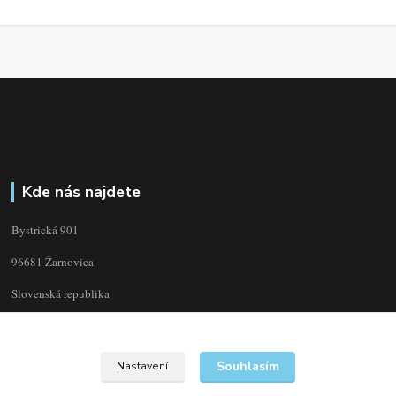
Kde nás najdete
Bystrická 901
96681 Žarnovica
Slovenská republika
Souhlasím
Nastavení