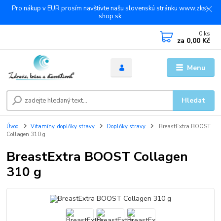
Pro nákup v EUR prosím navštivte našu slovenskú stránku www.zks-
shop.sk.
0
ks
za
0,00 Kč
Menu
Hledat
Úvod
Vitamíny, doplňky stravy
Doplňky stravy
BreastExtra BOOST
Collagen 310 g
BreastExtra BOOST Collagen
310 g