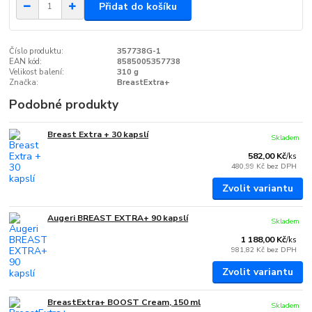
Přidat do košíku
Číslo produktu:
357738G-1
EAN kód:
8585005357738
Velikost balení:
310 g
Značka:
BreastExtra+
Podobné produkty
Breast Extra + 30 kapslí
Skladem
582,00 Kč
/
ks
480,99 Kč
bez DPH
Zvolit variantu
Augeri BREAST EXTRA+ 90 kapslí
Skladem
1 188,00 Kč
/
ks
981,82 Kč
bez DPH
Zvolit variantu
BreastExtra+ BOOST Cream, 150 ml
Skladem