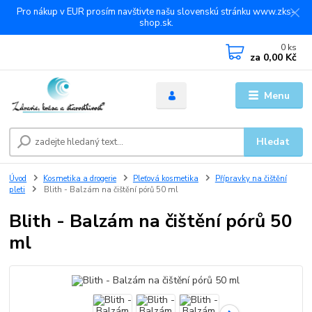
Pro nákup v EUR prosím navštivte našu slovenskú stránku www.zks-
shop.sk.
0
ks
za
0,00 Kč
Menu
Hledat
Úvod
Kosmetika a drogerie
Pleťová kosmetika
Přípravky na čištění
pleti
Blith - Balzám na čištění pórů 50 ml
Blith - Balzám na čištění pórů 50
ml