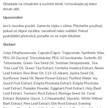
Skladujte na chladném a suchém místě. Uchovávejte jej mimo
dosah dětí.
Upozornění
Jen k zevnímu použití. Zamezte styku s očima. Přestaňte používat,
pokud se objeví vyrážka, zarudnutí nebo svědění. Pokud
podráždění přetrvává, poraďte se se svým lékařem.
Složení
Cetyl Ethylhexanoate, Caprylic/Capric Triglyceride, Synthetic Wax,
PEG-20 Glyceryl Triisostearate, PEG-10 Isostearate, Sorbeth-30
Tetraoleate, Green Tea Seed Oil, Sorbitan Sesquioleate, Tea
Tree Leaf Oil, Green Tea Extract, Centella Asiatica Extract, Neem
Leaf Extract, Rice Bran Oil, C13-15 Alkane, Jojoba Seed Oil,
Sunflower Seed Oil, Neem Flower Extract, Purified Water, Ivy
Gourd Fruit Extract, Eclipta Prostrata Extract, Eclipta Prostrata
Leaf Extract, Pumpkin Powder, Eggplant Fruit Extract, Holy Basil
Leaf Extract, Turmeric Root Extract, Moringa Seed Oil, Coral
Extract, Butylene Glycol, 1,2-Hexanediol, Glycerin, White Willow
Bark Extract, Pine Leaf Extract, Elm Root Extract, Evening