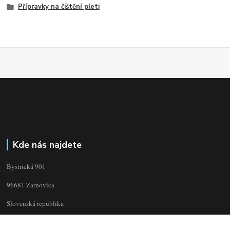
Přípravky na čištění pleti
Kde nás najdete
Bystrická 901
96681 Žarnovica
Slovenská republika