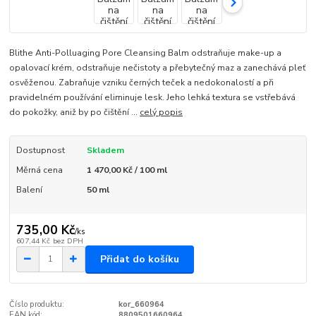
Blithe Anti-Polluaging Pore Cleansing Balm odstraňuje make-up a
opalovací krém, odstraňuje nečistoty a přebytečný maz a zanechává pleť
osvěženou. Zabraňuje vzniku černých teček a nedokonalostí a při
pravidelném používání eliminuje lesk. Jeho lehká textura se vstřebává
do pokožky, aniž by po čištění ...
celý popis
Dostupnost
Skladem
Měrná cena
1 470,00 Kč / 100 ml
Balení
50 ml
735,00 Kč
/
ks
607,44 Kč
bez DPH
Přidat do košíku
Číslo produktu:
kor_660964
EAN kód:
8809501660964