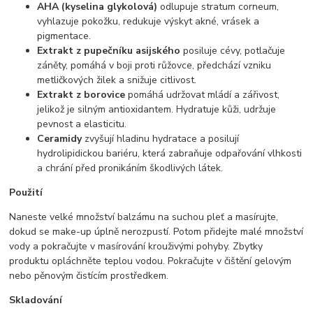
AHA (kyselina glykolová)
odlupuje stratum corneum,
vyhlazuje pokožku, redukuje výskyt akné, vrásek a
pigmentace.
Extrakt z pupečníku asijského
posiluje cévy, potlačuje
záněty, pomáhá v boji proti růžovce, předchází vzniku
metličkových žilek a snižuje citlivost.
Extrakt z borovice
pomáhá udržovat mládí a zářivost,
jelikož je silným antioxidantem. Hydratuje kůži, udržuje
pevnost a elasticitu.
Ceramidy
zvyšují hladinu hydratace a posilují
hydrolipidickou bariéru, která zabraňuje odpařování vlhkosti
a chrání před pronikáním škodlivých látek.
Použití
Naneste velké množství balzámu na suchou pleť a masírujte,
dokud se make-up úplně nerozpustí. Potom přidejte malé množství
vody a pokračujte v masírování krouživými pohyby. Zbytky
produktu opláchněte teplou vodou. Pokračujte v čištění gelovým
nebo pěnovým čistícím prostředkem.
Skladování