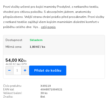
Prsní vložky určené pro kojící maminky Prodyšné, z netkaného textilu,
vhodné pro citlivou pokožku. S absorpčním jádrem, anatomicky
přizpůsobeno. Vnější strana chrání prádlo před prosáknutím. Prsní vložky
z netkané textilie zajišťují všem kojícím maminkám diskrétní komfort v
průběhu celého dne. Vys...
celý popis
Dostupnost
Skladem
Měrná cena
1,80 Kč / ks
54,00 Kč
/
ks
44,63 Kč
bez DPH
Přidat do košíku
Číslo produktu:
X49119
EAN kód:
4046871004521
Velikost balení:
30 ks
Značka:
Bel