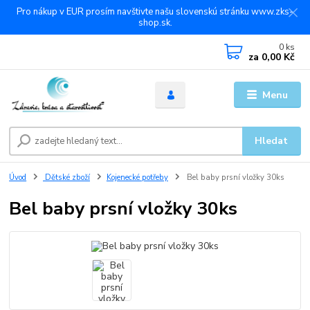
Pro nákup v EUR prosím navštivte našu slovenskú stránku www.zks-
shop.sk.
0
ks
za
0,00 Kč
Menu
Hledat
Úvod
Dětské zboží
Kojenecké potřeby
Bel baby prsní vložky 30ks
Bel baby prsní vložky 30ks