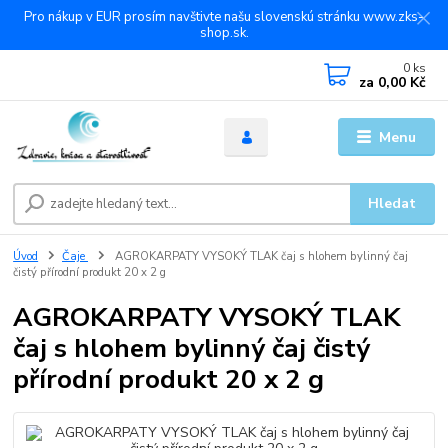
Pro nákup v EUR prosím navštivte našu slovenskú stránku www.zks-
shop.sk.
0
ks
za
0,00 Kč
Menu
Hledat
Úvod
Čaje
AGROKARPATY VYSOKÝ TLAK čaj s hlohem bylinný čaj
čistý přírodní produkt 20 x 2 g
AGROKARPATY VYSOKÝ TLAK
čaj s hlohem bylinný čaj čistý
přírodní produkt 20 x 2 g