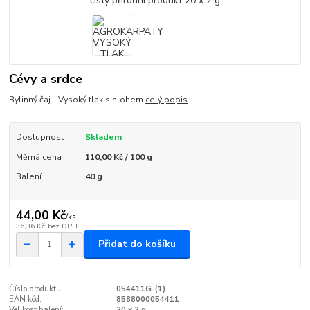
Cévy a srdce
Bylinný čaj - Vysoký tlak s hlohem
celý popis
Dostupnost
Skladem
Měrná cena
110,00 Kč / 100 g
Balení
40 g
44,00 Kč
/
ks
36,36 Kč
bez DPH
Přidat do košíku
Číslo produktu:
054411G-(1)
EAN kód:
8588000054411
Velikost balení:
20 x 2 g