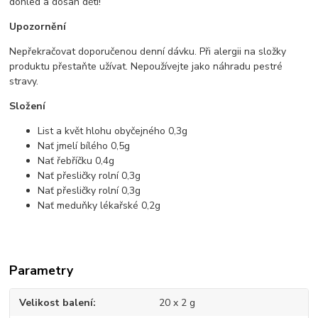
dohled a dosah dětí!
Upozornění
Nepřekračovat doporučenou denní dávku. Při alergii na složky
produktu přestaňte užívat. Nepoužívejte jako náhradu pestré
stravy.
Složení
List a květ hlohu obyčejného 0,3g
Nať jmelí bílého 0,5g
Nať řebříčku 0,4g
Nať přesličky rolní 0,3g
Nať přesličky rolní 0,3g
Nať meduňky lékařské 0,2g
Parametry
Velikost balení
20 x 2 g