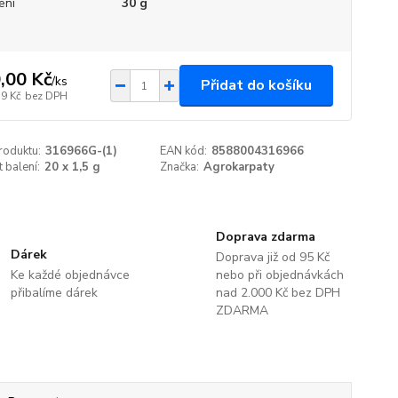
ení
30 g
,00 Kč
/
ks
Přidat do košíku
59 Kč
bez DPH
roduktu:
316966G-(1)
EAN kód:
8588004316966
t balení:
20 x 1,5 g
Značka:
Agrokarpaty
Doprava zdarma
Dárek
Doprava již od 95 Kč
Ke každé objednávce
nebo při objednávkách
přibalíme dárek
nad 2.000 Kč bez DPH
ZDARMA