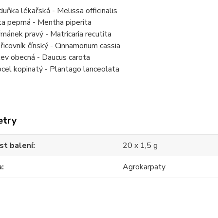
uňka lékařská - Melissa officinalis
a peprná - Mentha piperita
mánek pravý - Matricaria recutita
řicovník čínský - Cinnamonum cassia
ev obecná - Daucus carota
rocel kopinatý - Plantago lanceolata
etry
st balení
20 x 1,5 g
a
Agrokarpaty