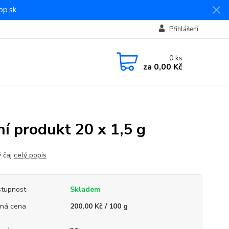
p.sk.
Přihlášení
0
ks
za
0,00 Kč
ní produkt 20 x 1,5 g
ý čaj
celý popis
tupnost
Skladem
ná cena
200,00 Kč / 100 g