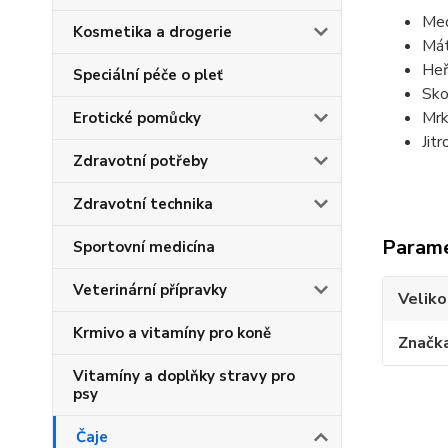
Med
Kosmetika a drogerie
Mát
Heř
Speciální péče o pleť
S
ko
Mrk
Erotické pomůcky
Jit
Zdravotní potřeby
Zdravotní technika
Param
Sportovní medicína
Veterinární přípravky
Veliko
Krmivo a vitamíny pro koně
Značk
Vitamíny a doplňky stravy pro
psy
Čaje