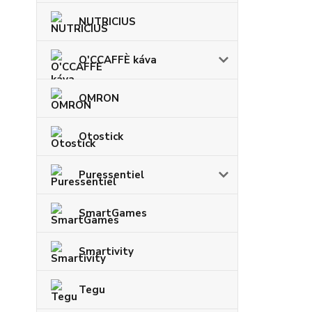
NUTRICIUS
O'CCAFFÈ káva
OMRON
Otostick
Puressentiel
SmartGames
Smartivity
Tegu