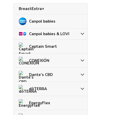
BreastExtra+
Canpol babies
Canpol babies & LOVI
Captain Smart
CONEXIÓN
Dante’s CBD
dōTERRA
EnergyFlex