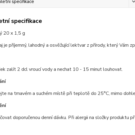
etní specifikace
tní specifikace
ý 20 x 1,5 g
aj je příjemný, lahodný a osvěžující lektvar z přírody, který Vám z
ek zalít 2 dcl vroucí vody a nechat 10 - 15 minut louhovat.
ání
jte na tmavém a suchém místě při teplotě do 25°C, mimo dohled
ění
ovat doporučenou denní dávku. Při alergii na složky produktu př