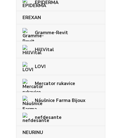
EPIDERMA
EREXAN
Gramme-Revit
HillVital
LOVI
Mercator rukavice
Náušnice Farma Bijoux
nefdesante
NEURINU