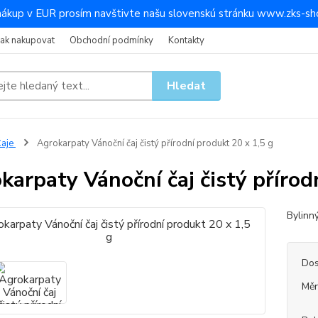
nákup v EUR prosím navštivte našu slovenskú stránku www.zks-sho
Jak nakupovat
Obchodní podmínky
Kontakty
Hledat
Čaje
Agrokarpaty Vánoční čaj čistý přírodní produkt 20 x 1,5 g
karpaty Vánoční čaj čistý přírod
Bylinn
Dos
Měr