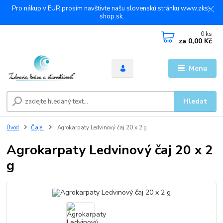
Pro nákup v EUR prosím navštivte našu slovenskú stránku www.zks-
shop.sk.
0
ks
za
0,00 Kč
Menu
Hledat
Úvod
Čaje
Agrokarpaty Ledvinový čaj 20 x 2 g
Agrokarpaty Ledvinový čaj 20 x 2
g