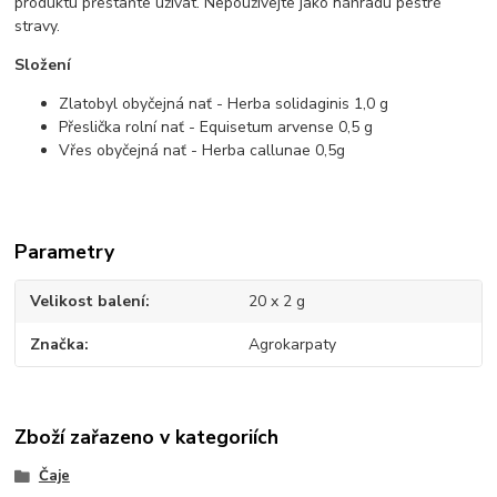
produktu přestaňte užívat. Nepoužívejte jako náhradu pestré
stravy.
Složení
Zlatobyl obyčejná nať - Herba solidaginis 1,0 g
Přeslička rolní nať - Equisetum arvense 0,5 g
Vřes obyčejná nať - Herba callunae 0,5g
Parametry
Velikost balení
20 x 2 g
Značka
Agrokarpaty
Zboží zařazeno v kategoriích
Čaje