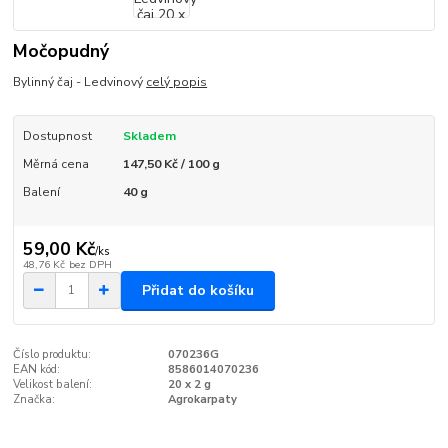
Močopudný
Bylinný čaj - Ledvinový
celý popis
Dostupnost
Skladem
Měrná cena
147,50 Kč / 100 g
Balení
40 g
59,00 Kč
/
ks
48,76 Kč
bez DPH
Přidat do košíku
Číslo produktu:
070236G
EAN kód:
8586014070236
Velikost balení:
20 x 2 g
Značka:
Agrokarpaty