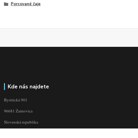
Porcované čaje
Kde nás najdete
Bystrická 901
96681 Žarnovica
Slovenská republika