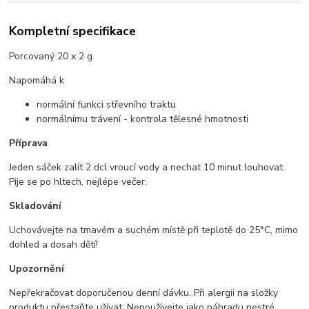
Kompletní specifikace
Porcovaný 20 x 2 g
Napomáhá k
normální funkci střevního traktu
normálnímu trávení - kontrola tělesné hmotnosti
Příprava
Jeden sáček zalít 2 dcl vroucí vody a nechat 10 minut louhovat.
Pije se po hltech, nejlépe večer.
Skladování
Uchovávejte na tmavém a suchém místě při teplotě do 25°C, mimo
dohled a dosah dětí!
Upozornění
Nepřekračovat doporučenou denní dávku. Při alergii na složky
produktu přestaňte užívat. Nepoužívejte jako náhradu pestré