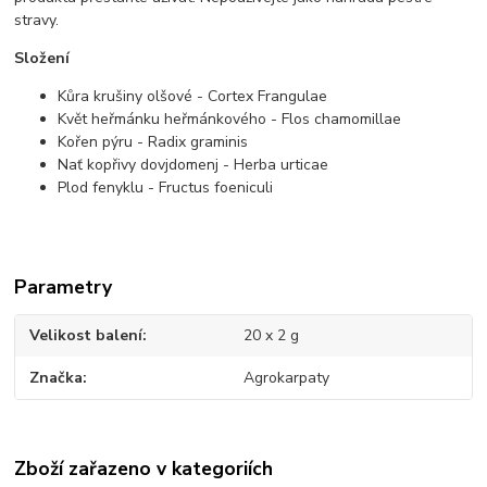
stravy.
Složení
Kůra krušiny olšové - Cortex Frangulae
Květ heřmánku heřmánkového - Flos chamomillae
Kořen pýru - Radix graminis
Nať kopřivy dovjdomenj - Herba urticae
Plod fenyklu - Fructus foeniculi
Parametry
Velikost balení
20 x 2 g
Značka
Agrokarpaty
Zboží zařazeno v kategoriích