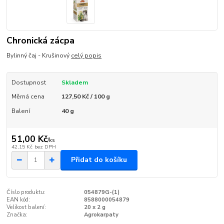
Chronická zácpa
Bylinný čaj - Krušinový
celý popis
Dostupnost
Skladem
Měrná cena
127,50 Kč / 100 g
Balení
40 g
51,00 Kč
/
ks
42,15 Kč
bez DPH
Přidat do košíku
Číslo produktu:
054879G-(1)
EAN kód:
8588000054879
Velikost balení:
20 x 2 g
Značka:
Agrokarpaty