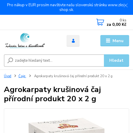
Pro nákup v EUR prosím navštivte našu slovenskú stránku www.zks-
shop.sk.
0
ks
za
0,00 Kč
Menu
Hledat
Úvod
Čaje
Agrokarpaty krušinová čaj přírodní produkt 20 x 2 g
Agrokarpaty krušinová čaj
přírodní produkt 20 x 2 g