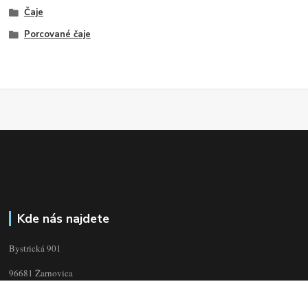
Čaje
Porcované čaje
Kde nás najdete
Bystrická 901
96681 Žarnovica
Slovenská republika