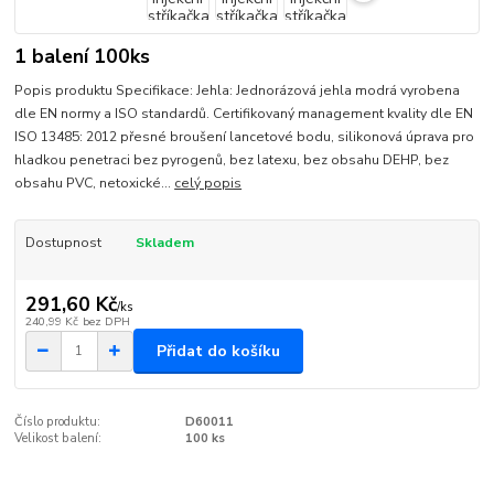
1 balení 100ks
Popis produktu Specifikace: Jehla: Jednorázová jehla modrá vyrobena
dle EN normy a ISO standardů. Certifikovaný management kvality dle EN
ISO 13485: 2012 přesné broušení lancetové bodu, silikonová úprava pro
hladkou penetraci bez pyrogenů, bez latexu, bez obsahu DEHP, bez
obsahu PVC, netoxické...
celý popis
Dostupnost
Skladem
291,60 Kč
/
ks
240,99 Kč
bez DPH
Přidat do košíku
Číslo produktu:
D60011
Velikost balení:
100 ks