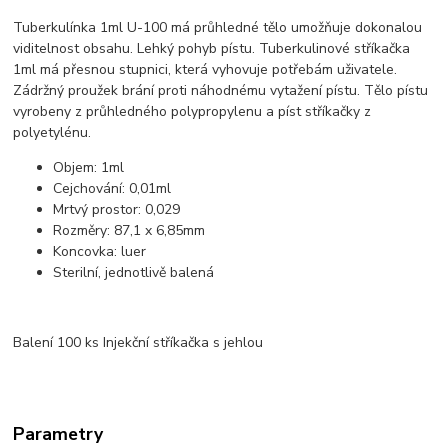
Tuberkulínka 1ml U-100 má průhledné tělo umožňuje dokonalou
viditelnost obsahu. Lehký pohyb pístu. Tuberkulinové stříkačka
1ml má přesnou stupnici, která vyhovuje potřebám uživatele.
Zádržný proužek brání proti náhodnému vytažení pístu. Tělo pístu
vyrobeny z průhledného polypropylenu a píst stříkačky z
polyetylénu.
Objem: 1ml
Cejchování: 0,01ml
Mrtvý prostor: 0,029
Rozměry: 87,1 x 6,85mm
Koncovka: luer
Sterilní, jednotlivě balená
Balení 100 ks Injekční stříkačka s jehlou
Parametry