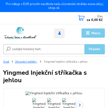
Pro nákup v EUR prosím navštivte našu slovenskú stránku www.zks-
shop.sk.
0
ks
za
0,00 Kč
Menu
Hledat
Úvod
Zdravotní potřeby
Yingmed Injekční stříkačka s jehlou
Yingmed Injekční stříkačka s
jehlou