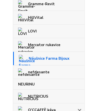
Gramme-Revit
HillVital
LOVI
Mercator rukavice
Náušnice Farma Bijoux
nefdesante
NEURINU
NUTRICIUS
O'CCAFFÈ káva