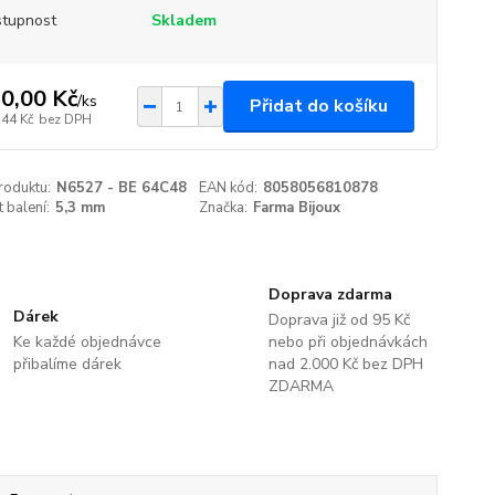
tupnost
Skladem
0,00 Kč
/
ks
Přidat do košíku
,44 Kč
bez DPH
roduktu:
N6527 - BE 64C48
EAN kód:
8058056810878
t balení:
5,3 mm
Značka:
Farma Bijoux
Doprava zdarma
Dárek
Doprava již od 95 Kč
Ke každé objednávce
nebo při objednávkách
přibalíme dárek
nad 2.000 Kč bez DPH
ZDARMA