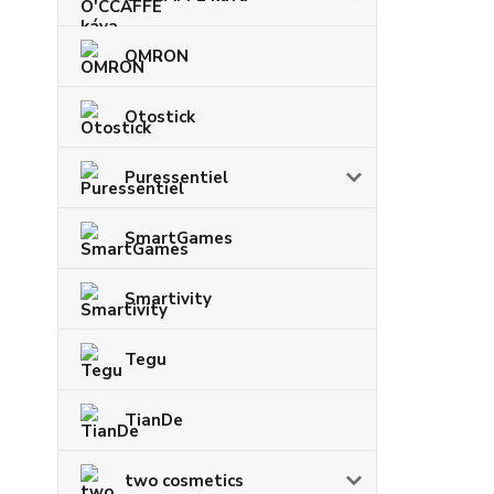
OMRON
Otostick
Puressentiel
SmartGames
Smartivity
Tegu
TianDe
two cosmetics