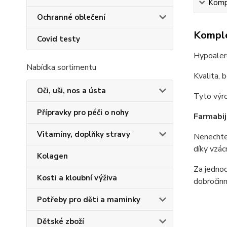
Kompl
Ochranné oblečení
Komple
Covid testy
Hypoalerg
Nabídka sortimentu
Kvalita, 
Oči, uši, nos a ústa
Tyto výro
Přípravky pro péči o nohy
Farmabijo
Vitamíny, doplňky stravy
Nenechte 
díky vzác
Kolagen
Za jednod
Kosti a kloubní výživa
dobročinn
Potřeby pro děti a maminky
Dětské zboží