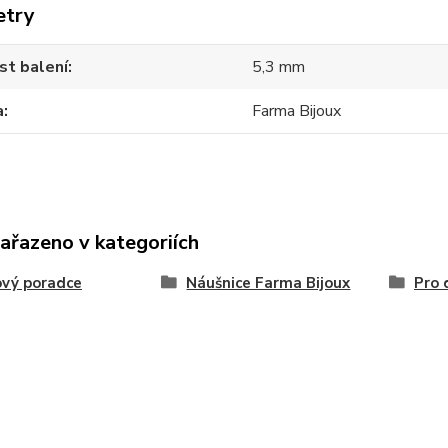
etry
st balení
5,3 mm
a
Farma Bijoux
zařazeno v kategoriích
vý poradce
Náušnice Farma Bijoux
Pro