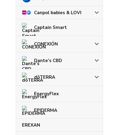
Canpol babies & LOVI
Captain Smart
CONEXIÓN
Dante’s CBD
dōTERRA
EnergyFlex
EPIDERMA
EREXAN