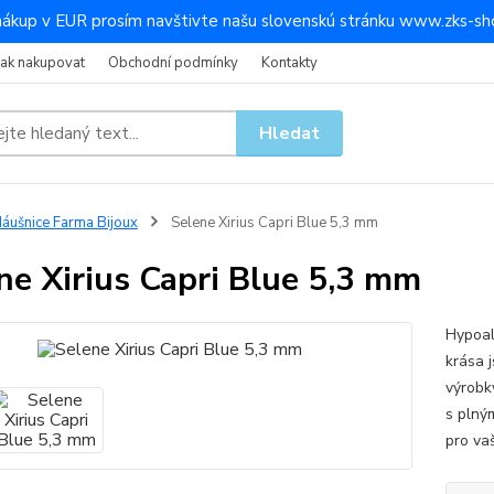
nákup v EUR prosím navštivte našu slovenskú stránku www.zks-sho
Jak nakupovat
Obchodní podmínky
Kontakty
Hledat
áušnice Farma Bijoux
Selene Xirius Capri Blue 5,3 mm
ne Xirius Capri Blue 5,3 mm
Hypoal
krása j
výrobk
s plný
pro vaš