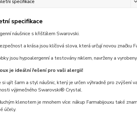
etní specifikace
tní specifikace
enní náušnice s křišťálem Swarovski.
bezpečnost a krása jsou klíčová slova, která určují novou značku F
bky jsou hypoalergenní a testovány niklem, navrženy a vyrobeny
ux je ideální řešení pro vaši alergii!
si ujít šarm a styl náušnic, který je určen výhradně pro zvýšení 
nosti výjimečného Swarovski® Crystal.
uchým klenotem je mnohem více: nákup Farmabijouxu také znamená
é účely.