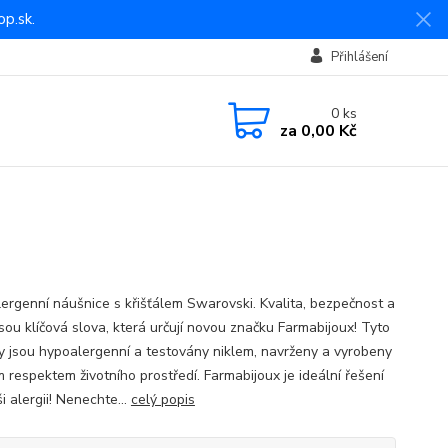
p.sk.
Přihlášení
0
ks
za
0,00 Kč
ergenní náušnice s křišťálem Swarovski. Kvalita, bezpečnost a
sou klíčová slova, která určují novou značku Farmabijoux! Tyto
y jsou hypoalergenní a testovány niklem, navrženy a vyrobeny
m respektem životního prostředí. Farmabijoux je ideální řešení
i alergii! Nenechte...
celý popis