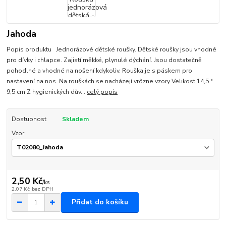
Jahoda
Popis produktu Jednorázové dětské roušky. Dětské roušky jsou vhodné
pro dívky i chlapce. Zajistí měkké, plynulé dýchání. Jsou dostatečně
pohodlné a vhodné na nošení kdykoliv. Rouška je s páskem pro
nastavení na nos. Na rouškách se nacházejí vrôzne vzory Velikost 14,5 *
9,5 cm Z hygienických dův...
celý popis
Dostupnost
Skladem
Vzor
2,50 Kč
/
ks
2,07 Kč
bez DPH
Přidat do košíku