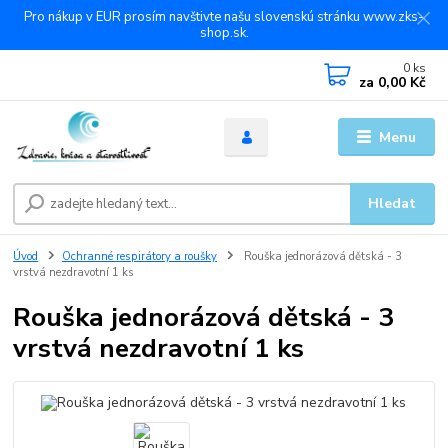
Pro nákup v EUR prosím navštivte našu slovenskú stránku www.zks-
shop.sk.
0
ks
za
0,00 Kč
Menu
Hledat
Úvod
Ochranné respirátory a roušky
Rouška jednorázová dětská - 3
vrstvá nezdravotní 1 ks
Rouška jednorázová dětská - 3
vrstvá nezdravotní 1 ks