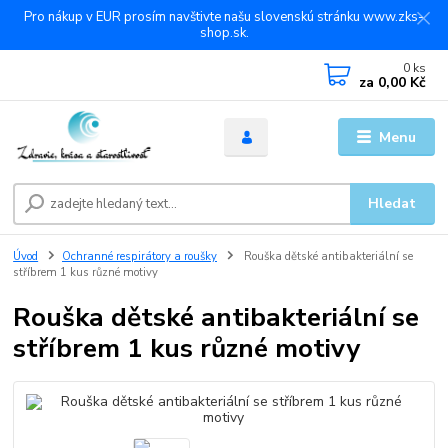
Pro nákup v EUR prosím navštivte našu slovenskú stránku www.zks-
shop.sk.
0
ks
za
0,00 Kč
Menu
Hledat
Úvod
Ochranné respirátory a roušky
Rouška dětské antibakteriální se
stříbrem 1 kus různé motivy
Rouška dětské antibakteriální se
stříbrem 1 kus různé motivy