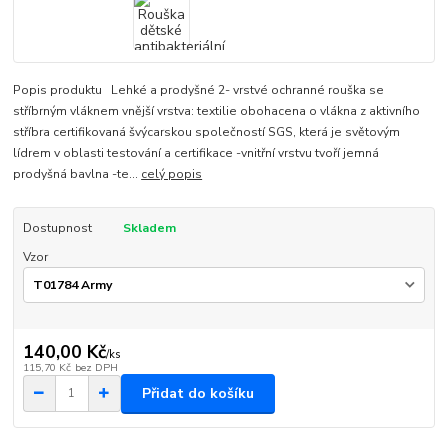
Popis produktu Lehké a prodyšné 2- vrstvé ochranné rouška se
stříbrným vláknem vnější vrstva: textilie obohacena o vlákna z aktivního
stříbra certifikovaná švýcarskou společností SGS, která je světovým
lídrem v oblasti testování a certifikace -vnitřní vrstvu tvoří jemná
prodyšná bavlna -te...
celý popis
Dostupnost
Skladem
Vzor
140,00 Kč
/
ks
115,70 Kč
bez DPH
Přidat do košíku