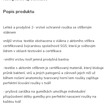
Popis produktu
Lehké a prodyšné 2- vrstvé ochranné rouška se stříbrným
vláknem
vnější vrstva: textilie obohacena o vlákna z aktivního stříbra
certifikovaná švýcarskou společností SGS, která je světovým
lídrem v oblasti testování a certifikace
-vnitřní vrstvu tvoří jemná prodyšná bavlna
-textilie s aktivním stříbrem je certifikovaný materiál, který blokuje
průnik bakterií, virů a jiných patogenů a zároveň jejich ničí už
během nošení anatomicky tvarovaný horní lem roušky zajišťuje
perfektní lícování roušky s tváří
- pryžová zarážka na gumičkách umožňuje individuální
přizpůsobení délky gumičky pro perfektní nasazení roušky na
každou tvář