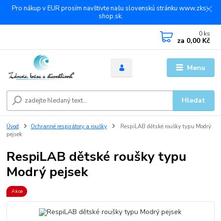
Pro nákup v EUR prosím navštivte našu slovenskú stránku www.zks-
shop.sk.
0
ks
za
0,00 Kč
Menu
Hledat
Úvod
Ochranné respirátory a roušky
RespiLAB dětské roušky typu Modrý
pejsek
RespiLAB dětské roušky typu
Modrý pejsek
Akce