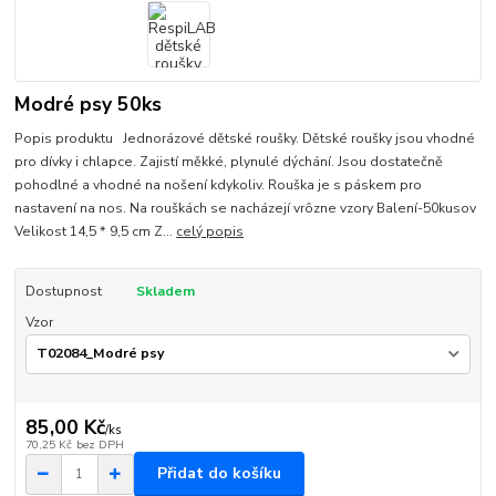
Modré psy 50ks
Popis produktu Jednorázové dětské roušky. Dětské roušky jsou vhodné
pro dívky i chlapce. Zajistí měkké, plynulé dýchání. Jsou dostatečně
pohodlné a vhodné na nošení kdykoliv. Rouška je s páskem pro
nastavení na nos. Na rouškách se nacházejí vrôzne vzory Balení-50kusov
Velikost 14,5 * 9,5 cm Z...
celý popis
Dostupnost
Skladem
Vzor
85,00 Kč
/
ks
70,25 Kč
bez DPH
Přidat do košíku