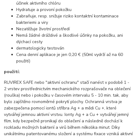
účinek aktivního chlóru
Hydratuje a provoní pokožku
Zabraňuje, resp. snižuje riziko kontaktní kontaminace
bakteriemi a viry
Nezatěžuje životní prostředí
Nemá žádné dráždivé a škodlivé účinky na pokožku, ani
dýchací cesty
dermatologicky testován
Cena denní aplikace je jen 0,20 € (50ml vydrží až na 60
použití)
použití:
RUVIREX SAFE nebo "aktivní ochranu" stačí nanést v podobě 1 -
2 vrstev prostřednictvím mechanického rozprašovače na oblečení
(rouška) nebo i pokožku v časovém intervalu 5 - 10 min. tak, aby
bylo zajištěno rovnoměrné pokrytí plochy. Ochranná vrstva je
zabezpečena pomocí iontů stříbra Ag + a mědi Cu +, které
vytvářejí jemnou aktivní vrstvu. Ionty Ag + a Cu + vytvářejí jemný
film, kdy bezpečně pronikají do oblečení a následně dochází k
rozkladu možných bakterií a virů během několika minut. Díky
unikátnímu patentovanému složení a systému fixace vzniká aktivní