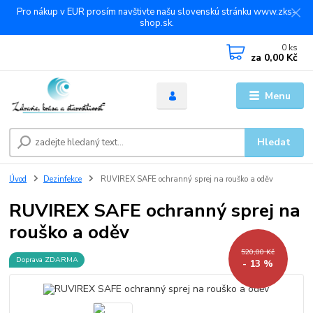
Pro nákup v EUR prosím navštivte našu slovenskú stránku www.zks-
shop.sk.
0
ks
za
0,00 Kč
Menu
Hledat
Úvod
Dezinfekce
RUVIREX SAFE ochranný sprej na rouško a oděv
RUVIREX SAFE ochranný sprej na
rouško a oděv
520,00 Kč
Doprava ZDARMA
- 13 %