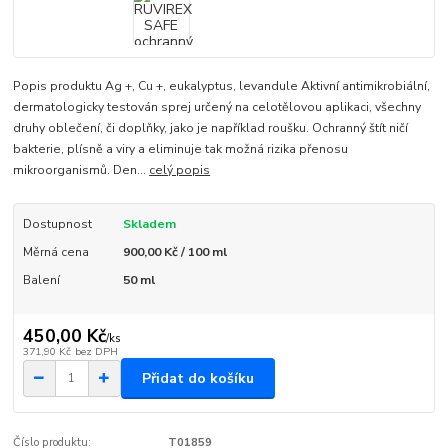
Popis produktu Ag +, Cu +, eukalyptus, levandule Aktivní antimikrobiální,
dermatologicky testován sprej určený na celotělovou aplikaci, všechny
druhy oblečení, či doplňky, jako je například roušku. Ochranný štít ničí
bakterie, plísně a viry a eliminuje tak možná rizika přenosu
mikroorganismů. Den...
celý popis
Dostupnost
Skladem
Měrná cena
900,00 Kč / 100 ml
Balení
50 ml
450,00 Kč
/
ks
371,90 Kč
bez DPH
Přidat do košíku
Číslo produktu:
T01859