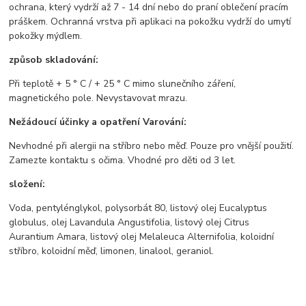
ochrana, který vydrží až 7 - 14 dní nebo do praní oblečení pracím
práškem. Ochranná vrstva při aplikaci na pokožku vydrží do umytí
pokožky mýdlem.
způsob skladování:
Při teplotě + 5 ° C / + 25 ° C mimo slunečního záření,
magnetického pole. Nevystavovat mrazu.
Nežádoucí účinky a opatření Varování:
Nevhodné při alergii na stříbro nebo měď. Pouze pro vnější použití.
Zamezte kontaktu s očima. Vhodné pro děti od 3 let.
složení:
Voda, pentylénglykol, polysorbát 80, listový olej Eucalyptus
globulus, olej Lavandula Angustifolia, listový olej Citrus
Aurantium Amara, listový olej Melaleuca Alternifolia, koloidní
stříbro, koloidní měď, limonen, linalool, geraniol.