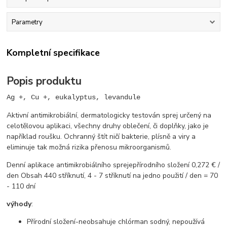
Parametry
Kompletní specifikace
Popis produktu
Ag +, Cu +, eukalyptus, levandule
Aktivní antimikrobiální, dermatologicky testován sprej určený na
celotělovou aplikaci, všechny druhy oblečení, či doplňky, jako je
například roušku. Ochranný štít ničí bakterie, plísně a viry a
eliminuje tak možná rizika přenosu mikroorganismů.
Denní aplikace antimikrobiálního spreje
přírodního složení 0,272 € /
den Obsah 440 stříknutí, 4 - 7 stříknutí na jedno použití / den = 70
- 110 dní
výhody
:
Přírodní složení-neobsahuje chlórman sodný, nepoužívá