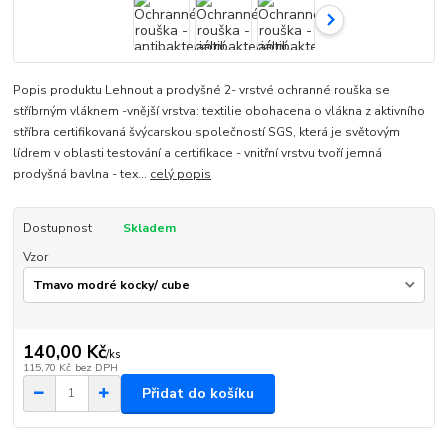
Popis produktu Lehnout a prodyšné 2- vrstvé ochranné rouška se
stříbrným vláknem -vnější vrstva: textilie obohacena o vlákna z aktivního
stříbra certifikovaná švýcarskou společností SGS, která je světovým
lídrem v oblasti testování a certifikace - vnitřní vrstvu tvoří jemná
prodyšná bavlna - tex...
celý popis
Dostupnost
Skladem
Vzor
140,00 Kč
/
ks
115,70 Kč
bez DPH
Přidat do košíku