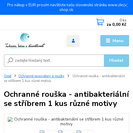
Pro nákup v EUR prosím navštivte našu slovenskú stránku www.zks-
shop.sk.
0
ks
za
0,00 Kč
Menu
Hledat
Úvod
Ochranné respirátory a roušky
Ochranné rouška - antibakteriální
se stříbrem 1 kus různé motivy
Ochranné rouška - antibakteriální
se stříbrem 1 kus různé motivy