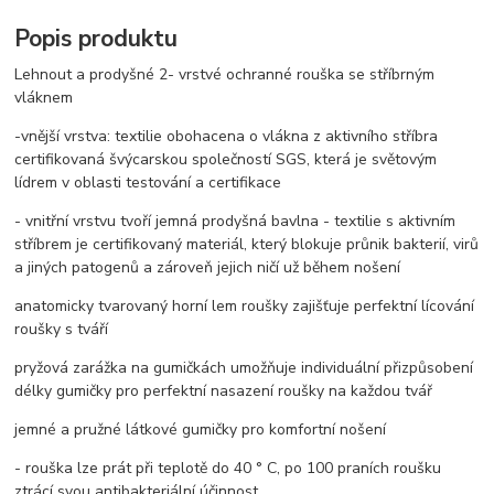
Popis produktu
Lehnout a prodyšné 2- vrstvé ochranné rouška se stříbrným
vláknem
-vnější vrstva: textilie obohacena o vlákna z aktivního stříbra
certifikovaná švýcarskou společností SGS, která je světovým
lídrem v oblasti testování a certifikace
- vnitřní vrstvu tvoří jemná prodyšná bavlna - textilie s aktivním
stříbrem je certifikovaný materiál, který blokuje průnik bakterií, virů
a jiných patogenů a zároveň jejich ničí už během nošení
anatomicky tvarovaný horní lem roušky zajišťuje perfektní lícování
roušky s tváří
pryžová zarážka na gumičkách umožňuje individuální přizpůsobení
délky gumičky pro perfektní nasazení roušky na každou tvář
jemné a pružné látkové gumičky pro komfortní nošení
- rouška lze prát při teplotě do 40 ° C, po 100 praních roušku
ztrácí svou antibakteriální účinnost