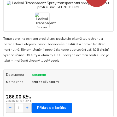
Tento sprej na ochranu proti slunci poskytuje okamžitou ochranu a
nezanechává olejovou vrstvu.Jednoduše nastříkat a hotovo!Roztírání
není nutné. Během slunění, procházky nebo sportování vaši kůži chrání
vysoce účinné UV filtry a vitamíny C a E. Sprej na ochranu proti slunci je
také mimořádně vhodný ...
celý popis
Dostupnost
Skladem
Měrná cena
190,67 Kč / 100 ml
286,00 Kč
/
ks
236,36 Kč
bez DPH
Přidat do košíku