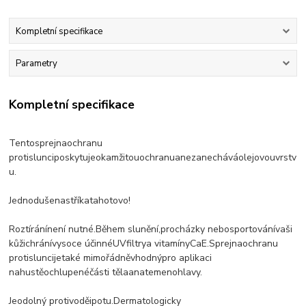
Kompletní specifikace
Parametry
Kompletní specifikace
Tento
sprej
na
ochranu
proti
slunci
poskytuje
okamžitou
ochranu
a
nezanechává
olejovou
vrstv
u
.
Jednoduše
nastříkat
a
hotovo!
Roztírání
není nutné.
Během slunění
,
procházky nebo
sportování
vaši
kůži
chrání
vysoce účinné
UV
filtry
a vitamíny
C
a
E.
Sprej
na
ochranu
proti
slunci
je
také mimořádně
vhodný
pro aplikaci
na
hustě
ochlupené
části těla
a
na
temeno
hlavy.
Je
odolný proti
vodě
i
potu
.
Dermatologicky