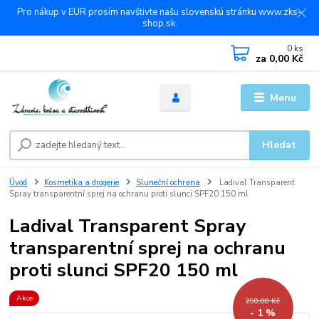
Pro nákup v EUR prosím navštivte našu slovenskú stránku www.zks-
shop.sk.
0
ks
za
0,00 Kč
Menu
Hledat
Úvod
Kosmetika a drogerie
Sluneční ochrana
Ladival Transparent
Spray transparentní sprej na ochranu proti slunci SPF20 150 ml
Ladival Transparent Spray
transparentní sprej na ochranu
proti slunci SPF20 150 ml
Akce
290,00 Kč
- 1 %