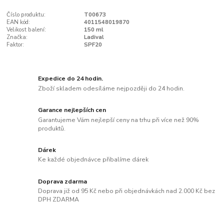
Číslo produktu:
T00673
EAN kód:
4011548019870
Velikost balení:
150 ml
Značka:
Ladival
Faktor:
SPF20
Expedice do 24 hodin.
Zboží skladem odesíláme nejpozději do 24 hodin.
Garance nejlepších cen
Garantujeme Vám nejlepší ceny na trhu při více než 90%
produktů.
Dárek
Ke každé objednávce přibalíme dárek
Doprava zdarma
Doprava již od 95 Kč nebo při objednávkách nad 2.000 Kč bez
DPH ZDARMA