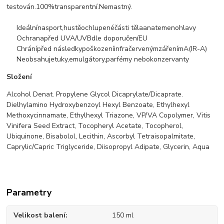
testován.
100
%
transparentní
.
Nemastný
.
Ideální
na
sport,
hustě
ochlupené
části těla
a
na
temeno
hlavy
Ochrana
před UVA
/
UVB
dle doporučení
EU
Chrání
před následky
poškození
infračerveným
zářením
A
(
IR
-A
)
Neobsahuje
tuky,
emulgátory
,
parfémy nebo
konzervanty
Složení
Alcohol Denat. Propylene Glycol Dicaprylate/Dicaprate.
Dielhylamino Hydroxybenzoyl Hexyl Benzoate, Ethylhexyl
Methoxycinnamate, Ethylhexyl Triazone, VP/VA Copolymer, Vitis
Vinifera Seed Extract, Tocopheryl Acetate, Tocopherol,
Ubiquinone, Bisabolol, Lecithin, Ascorbyl Tetraisopalmitate,
Caprylic/Capric Triglyceride, Diisopropyl Adipate, Glycerin, Aqua
Parametry
Velikost balení
150 ml