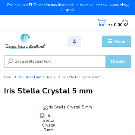
Pro nákup v EUR prosím navštivte našu slovenskú stránku www.zks-
shop.sk.
0
ks
za
0,00 Kč
Menu
Hledat
Úvod
Náušnice Farma Bijoux
Iris Stella Crystal 5 mm
Iris Stella Crystal 5 mm