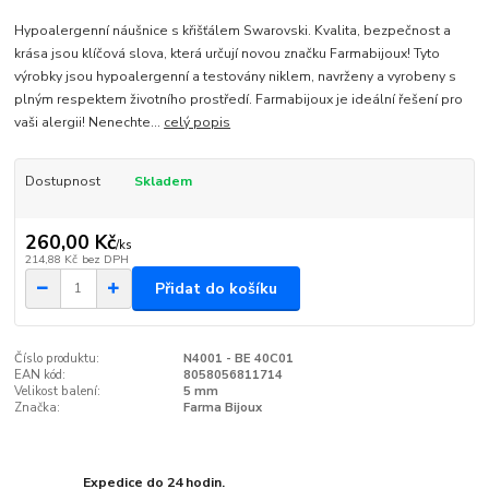
Hypoalergenní náušnice s křišťálem Swarovski. Kvalita, bezpečnost a
krása jsou klíčová slova, která určují novou značku Farmabijoux! Tyto
výrobky jsou hypoalergenní a testovány niklem, navrženy a vyrobeny s
plným respektem životního prostředí. Farmabijoux je ideální řešení pro
vaši alergii! Nenechte...
celý popis
Dostupnost
Skladem
260,00 Kč
/
ks
214,88 Kč
bez DPH
Přidat do košíku
Číslo produktu:
N4001 - BE 40C01
EAN kód:
8058056811714
Velikost balení:
5 mm
Značka:
Farma Bijoux
Expedice do 24 hodin.