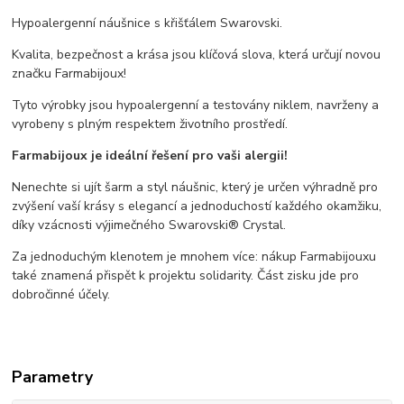
Hypoalergenní náušnice s křišťálem Swarovski.
Kvalita, bezpečnost a krása jsou klíčová slova, která určují novou
značku Farmabijoux!
Tyto výrobky jsou hypoalergenní a testovány niklem, navrženy a
vyrobeny s plným respektem životního prostředí.
Farmabijoux je ideální řešení pro vaši alergii!
Nenechte si ujít šarm a styl náušnic, který je určen výhradně pro
zvýšení vaší krásy s elegancí a jednoduchostí každého okamžiku,
díky vzácnosti výjimečného Swarovski® Crystal.
Za jednoduchým klenotem je mnohem více: nákup Farmabijouxu
také znamená přispět k projektu solidarity. Část zisku jde pro
dobročinné účely.
Parametry