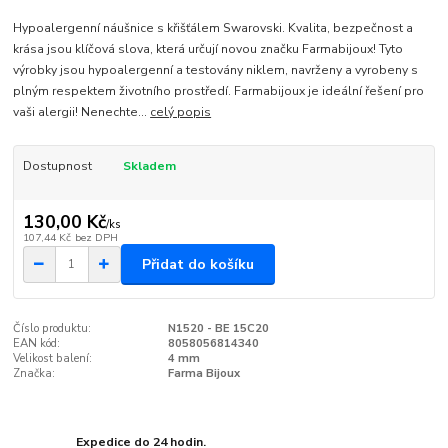
Hypoalergenní náušnice s křišťálem Swarovski. Kvalita, bezpečnost a
krása jsou klíčová slova, která určují novou značku Farmabijoux! Tyto
výrobky jsou hypoalergenní a testovány niklem, navrženy a vyrobeny s
plným respektem životního prostředí. Farmabijoux je ideální řešení pro
vaši alergii! Nenechte...
celý popis
Dostupnost
Skladem
130,00 Kč
/
ks
107,44 Kč
bez DPH
Přidat do košíku
Číslo produktu:
N1520 - BE 15C20
EAN kód:
8058056814340
Velikost balení:
4 mm
Značka:
Farma Bijoux
Expedice do 24 hodin.