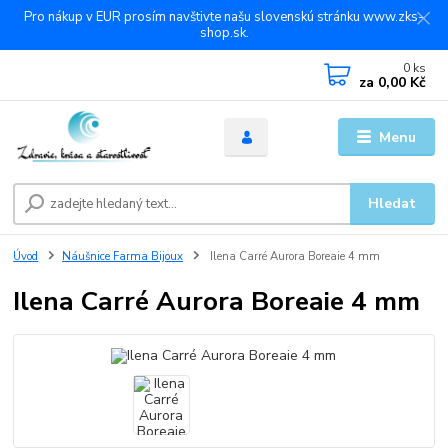
Pro nákup v EUR prosím navštivte našu slovenskú stránku www.zks-
shop.sk.
0
ks
za
0,00 Kč
Menu
Hledat
Úvod
Náušnice Farma Bijoux
Ilena Carré Aurora Boreaie 4 mm
Ilena Carré Aurora Boreaie 4 mm