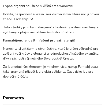
Hypoalergenní náušnice s křišťálem Swarovski.
Kvalita, bezpečnost a krása jsou klíčová slova, která určují novou
značku Farmabijoux!
Tyto výrobky jsou hypoalergenní a testovány niklem, navrženy a
vyrobeny s plným respektem životního prostředí.
Farmabijoux je ideální řešení pro vaši alergii!
Nenechte si ujít šarm a styl náušnic, který je určen výhradně pro
zvýšení vaší krásy s elegancí a jednoduchostí každého okamžiku,
díky vzácnosti výjimečného Swarovski® Crystal.
Za jednoduchým klenotem je mnohem více: nákup Farmabijouxu
také znamená přispět k projektu solidarity. Část zisku jde pro
dobročinné účely.
Parametry